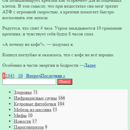
Он позиционирует креатин как «горючее» для истощённых
клеток. В том смысле, что при недостатке сна мозг тратит
АТФ с огромной скоростью, а креатин помогает быстро
восполнять эти запасы.
Радуется, что спит 4 часа. Утром закидывается 10 граммами
креатина, и чувствует себя будто 8 часов спал.
«А почему не кофе?», — подумал я.
Копнул поглубже и оказалось, что с кофе не всё хорошо.
Особенно в части энергии и бодрости —
Далее
1
2
3
4
5
...
10
...
Вперед
Последняя »
Найти:
Здоровье
71
Инфракрасные сауны
166
Кедровые фитобочки
104
Мебель из массива
15
Мифы
10
Новости
17
Парогенератор
9