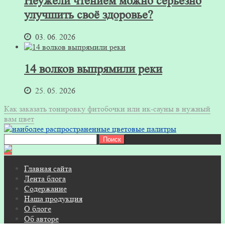
Неужели чтением можно серьезно
улучшить своё здоровье?
03. 06. 2026
14 волков выпрямили реки
25. 05. 2026
Как заказать тонировку фитобочки или ик-сауны в нужный
вам цвет
Найти:
Главная сайта
Лента блога
Содержание
Наша продукция
О блоге
Об авторе