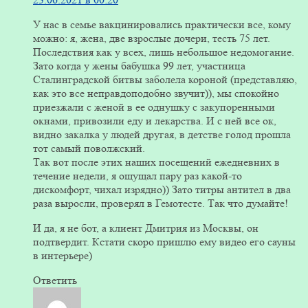
У нас в семье вакцинировались практически все, кому
можно: я, жена, две взрослые дочери, тесть 75 лет.
Последствия как у всех, лишь небольшое недомогание.
Зато когда у жены бабушка 99 лет, участница
Сталинградской битвы заболела короной (представляю,
как это все неправдоподобно звучит)), мы спокойно
приезжали с женой в ее однушку с закупоренными
окнами, привозили еду и лекарства. И с ней все ок,
видно закалка у людей другая, в детстве голод прошла
тот самый поволжский.
Так вот после этих наших посещений ежедневних в
течение недели, я ощущал пару раз какой-то
дискомфорт, чихал изрядно)) Зато титры антител в два
раза выросли, проверял в Гемотесте. Так что думайте!
И да, я не бот, а клиент Дмитрия из Москвы, он
подтвердит. Кстати скоро пришлю ему видео его сауны
в интерьере)
Ответить