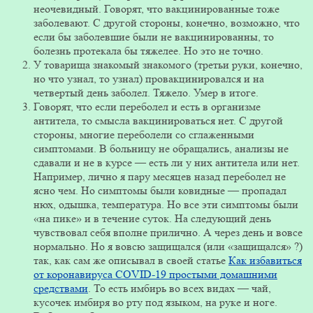
неочевидный. Говорят, что вакцинированные тоже
заболевают. С другой стороны, конечно, возможно, что
если бы заболевшие были не вакцинированны, то
болезнь протекала бы тяжелее. Но это не точно.
У товарища знакомый знакомого (третьи руки, конечно,
но что узнал, то узнал) провакцинировался и на
четвертый день заболел. Тяжело. Умер в итоге.
Говорят, что если переболел и есть в организме
антитела, то смысла вакцинироваться нет. С другой
стороны, многие переболели со сглаженными
симптомами. В больницу не обращались, анализы не
сдавали и не в курсе — есть ли у них антитела или нет.
Например, лично я пару месяцев назад переболел не
ясно чем. Но симптомы были ковидные — пропадал
нюх, одышка, температура. Но все эти симптомы были
«на пике» и в течение суток. На следующий день
чувствовал себя вполне прилично. А через день и вовсе
нормально. Но я вовсю защищался (или «защищался» ?)
так, как сам же описывал в своей статье
Как избавиться
от коронавируса COVID-19 простыми домашними
средствами
. То есть имбирь во всех видах — чай,
кусочек имбиря во рту под языком, на руке и ноге.