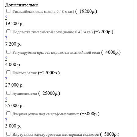
Дополнительно
(+19200р.)
Гималайская соль (панно 0,48 м.кв.)
?
19 200 р.
(+7200р.)
Подсветка гималайской соли (панно 0,48 м.кв.)
?
7 200 р.
(+4000р.)
Регулируемая яркость подсветки гималайской соли
?
4 000 р.
(+27000р.)
Цветотерапия
?
27 000 р.
(+25000р.)
Аудиосистема
?
25 000 р.
(+3000р.)
Дверная ручка под смартфон/планшет
?
3 000 р.
(+5000р.)
Внутренняя электророзетка для зарядки гаджетов