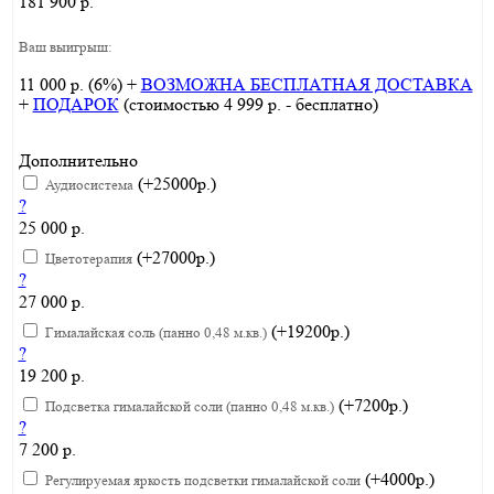
181 900 р.
Ваш выигрыш:
11 000 р. (6%) +
ВОЗМОЖНА БЕСПЛАТНАЯ ДОСТАВКА
+
ПОДАРОК
(стоимостью 4 999 р. - бесплатно)
Дополнительно
(+25000р.)
Аудиосистема
?
25 000 р.
(+27000р.)
Цветотерапия
?
27 000 р.
(+19200р.)
Гималайская соль (панно 0,48 м.кв.)
?
19 200 р.
(+7200р.)
Подсветка гималайской соли (панно 0,48 м.кв.)
?
7 200 р.
(+4000р.)
Регулируемая яркость подсветки гималайской соли