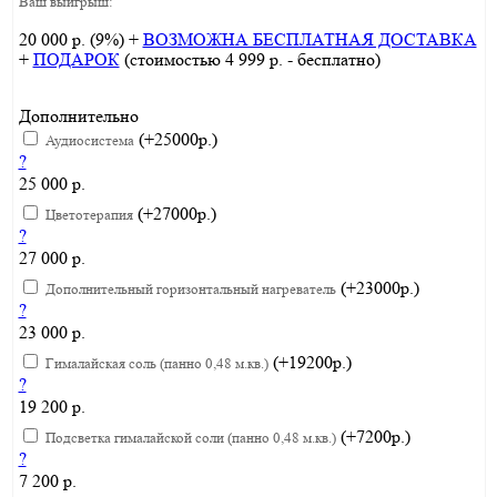
Ваш выигрыш:
20 000 р. (9%) +
ВОЗМОЖНА БЕСПЛАТНАЯ ДОСТАВКА
+
ПОДАРОК
(стоимостью 4 999 р. - бесплатно)
Дополнительно
(+25000р.)
Аудиосистема
?
25 000 р.
(+27000р.)
Цветотерапия
?
27 000 р.
(+23000р.)
Дополнительный горизонтальный нагреватель
?
23 000 р.
(+19200р.)
Гималайская соль (панно 0,48 м.кв.)
?
19 200 р.
(+7200р.)
Подсветка гималайской соли (панно 0,48 м.кв.)
?
7 200 р.