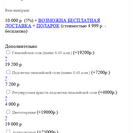
Ваш выигрыш:
10 000 р. (5%) +
ВОЗМОЖНА БЕСПЛАТНАЯ
ДОСТАВКА
+
ПОДАРОК
(стоимостью 4 999 р. -
бесплатно)
Дополнительно
(+19200р.)
Гималайская соль (панно 0,48 м.кв.)
?
19 200 р.
(+7200р.)
Подсветка гималайской соли (панно 0,48 м.кв.)
?
7 200 р.
(+4000р.)
Регулируемая яркость подсветки гималайской соли
?
4 000 р.
(+19000р.)
Цветотерапия
?
19 000 р.
(+25000р.)
Аудиосистема