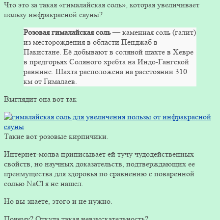
Что это за такая «гималайская соль», которая увеличивает
пользу инфракрасной сауны?
Розовая гималайская соль
— каменная соль (галит)
из месторождения в области Пенджаб в
Пакистане. Её добывают в соляной шахте в Хевре
в предгорьях Соляного хребта на Индо-Гангской
равнине. Шахта расположена на расстоянии 310
км от Гималаев.
Выглядит она вот так
Такие вот розовые кирпичики.
Интернет-молва приписывает ей тучу чудодейственных
свойств, но научных доказательств, подтверждающих ее
преимущества для здоровья по сравнению с поваренной
солью NaCl я не нашел.
Но вы знаете, этого и не нужно.
Почему? Откуда такая невзыскательность?