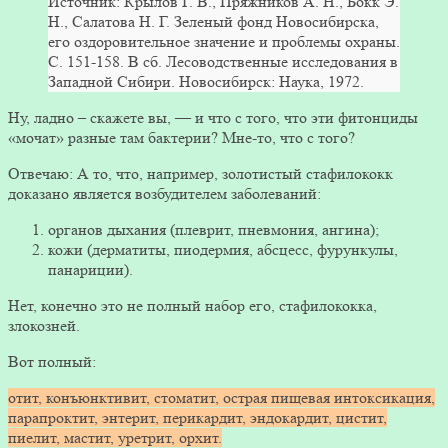
Источник: Крылов Г. В., Пряжников А. Н., Бокк Э.
Н., Салатова Н. Г. Зеленый фонд Новосибирска,
его оздоровительное значение и проблемы охраны.
С. 151-158. В сб. Лесоводственные исследования в
Западной Сибири. Новосибирск: Наука, 1972.
Ну, ладно – скажете вы, — и что с того, что эти фитонциды
«мочат» разные там бактерии? Мне-то, что с того?
Отвечаю: А то, что, например, золотистый стафилококк
доказано является возбудителем заболеваний:
органов дыхания (плеврит, пневмония, ангина);
кожи (дерматиты, пиодермия, абсцесс, фурункулы,
панариции).
Нет, конечно это не полный набор его, стафилококка,
злокозней.
Вот полный:
отит, конъюнктивит, стоматит, острая пищевая интоксикация,
парапроктит, энтерит, перикардит, эндокардит, цистит,
пиелит, мастит, уретрит, орхит.