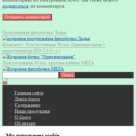
подписаться
, не комментируя.
Полулежачая фитобочка Ладья
Комплект: Толстостенная 36 мм. Оригинальная +
парогенератор ПЭ-2.0 (5 л.)
Толстостенная 36 мм. круглая кабина МЕГА
Найти:
Главная сайта
Лента блога
Содержание
Наша продукция
О блоге
Об авторе
Контакты
Мы используем cookie