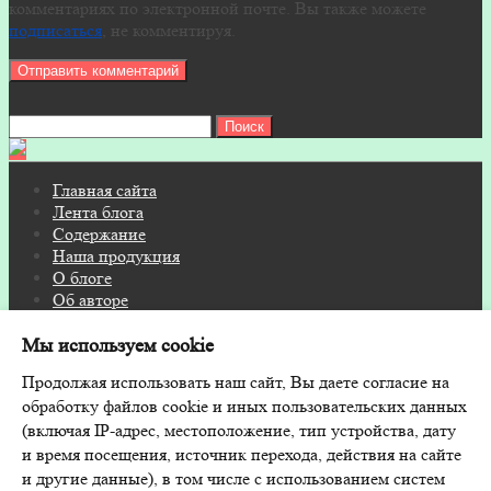
комментариях по электронной почте. Вы также можете
подписаться
, не комментируя.
Найти:
Главная сайта
Лента блога
Содержание
Наша продукция
О блоге
Об авторе
Контакты
Мы используем cookie
© 2026 Блог на FITOSAUNA.RU · Дизайн и поддержка:
Продолжая использовать наш сайт, Вы даете согласие на
GoodwinPress.ru
обработку файлов cookie и иных пользовательских данных
(включая IP-адрес, местоположение, тип устройства, дату
и время посещения, источник перехода, действия на сайте
и другие данные), в том числе с использованием систем