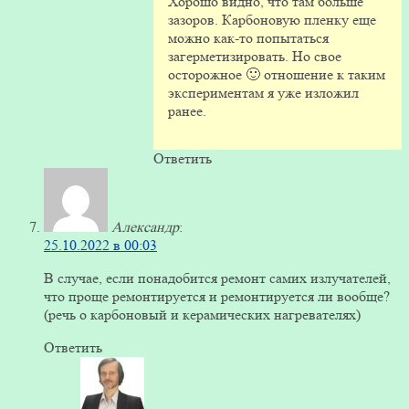
Хорошо видно, что там больше
зазоров. Карбоновую пленку еще
можно как-то попытаться
загерметизировать. Но свое
осторожное 🙂 отношение к таким
экспериментам я уже изложил
ранее.
Ответить
Александр
:
25.10.2022 в 00:03
В случае, если понадобится ремонт самих излучателей,
что проще ремонтируется и ремонтируется ли вообще?
(речь о карбоновый и керамических нагревателях)
Ответить