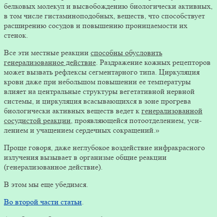
белковых молекул и высвобождению биологически актив­ных,
в том числе гистаминоподобных, веществ, что способ­ствует
расширению сосудов и повышению проницаемости их
стенок.
Все эти местные реакции
способны обусловить
генерализованное действие
. Раздражение кожных рецепторов
может вызвать рефлексы сегментарного типа. Циркуляция
крови даже при небольшом повышении ее температуры
влияет на центральные структуры вегетативной нервной
системы, и циркуляция всасывающихся в зоне прогрева
биологически активных веществ ведет к
генерализованной
сосудистой реакции
, проявляющейся потоотделением, уси­
лением и учащением сердечных сокращений.»
Проще говоря, даже неглубокое воздействие инфракрасного
излучения вызывает в организме общие реакции
(генерализованное действие).
В этом мы еще убедимся.
Во второй части статьи
.