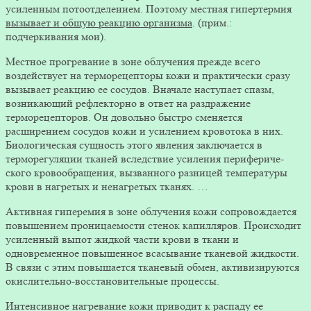
усиленным потоотделением. Поэтому местная гипертермия
вызывает и общую реакцию орга­низма
. (прим.:
подчеркивания мои).
Местное прогревание в зоне облучения прежде всего
воздействует на терморецепторы кожи и практически сра­зу
вызывает реакцию ее сосудов. Вначале наступает спазм,
возникающий рефлекторно в ответ на раздраже­ние
терморецепторов. Он довольно быстро сменяется
расширением сосудов кожи и усилением кровотока в них.
Биологическая сущность этого явления заключается в
терморегуляции тканей вследствие усиления перифериче­
ского кровообращения, вызванного разницей температуры
крови в нагретых и ненагретых тканях. …
Активная гиперемия в зоне облучения кожи сопро­вождается
повышением проницаемости стенок капилляров. Происходит
усиленный выпот жидкой части крови в ткани и
одновременное повышенное всасывание тканевой жидко­сти.
В связи с этим повышается тканевый обмен, активи­зируются
окислительно-восстановительные процессы.
Интенсивное нагревание кожи приводит к распаду ее