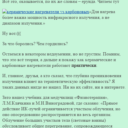
Всё это, оказывается, по их же словам – ерунда. Читаем тут
«Для нагрева
более важна мощность инфракрасного излучения, а не
диапазон излучения.»
Ну вот.(((
За что боролись? Чем гордились?
Остаемся в некотором недоумении, но не грустим. Помним,
что это всё теория, а дальше я покажу как керамические и
карбоновые нагреватели работают
практически
.
И, главное, друзья, а кто сказал, что глубина проникновения
излучения влияет на терапевтическую эффективность? Я
таких данных нигде не нашел. Ни на их сайте, ни в интернете.
Зато нашел учебник для медучилищ «Физиотерапия»,
Л.М.Клячкина и М.Н.Виноградовой, где сказано: «Прямое
действие ИК-лучей ограничивается участком облучения, но
оно опосредованно распространяется на весь организм.
Облучение больших участков тела (све­товые ванны)
обусловливает общее перегревание, со­провождающееся