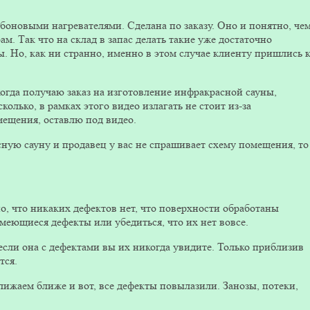
боновыми нагревателями. Сделана по заказу. Оно и понятно, че
м. Так что на склад в запас делать такие уже достаточно
. Но, как ни странно, именно в этом случае клиенту пришлись 
когда получаю заказ на изготовление инфракрасной сауны,
лько, в рамках этого видео излагать не стоит из-за
мещения, оставлю под видео.
асную сауну и продавец у вас не спрашивает схему помещения, то
о, что никаких дефектов нет, что поверхности обработаны
имеющиеся дефекты или убедиться, что их нет вовсе.
если она с дефектами вы их никогда увидите. Только приблизив
тся.
лижаем ближе и вот, все дефекты повылазили. Занозы, потеки,