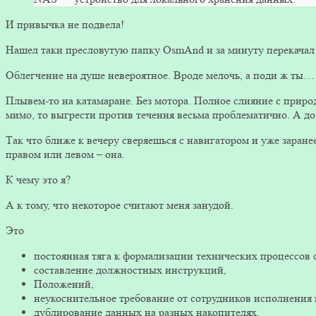
И привычка не подвела!
Нашел таки пресловутую папку OsmAnd и за минуту перекачал 
Облегчение на душе невероятное. Вроде мелочь, а поди ж ты…
Плывем-то на катамаране. Без мотора. Полное слияние с природ
мимо, то выгрести против течения весьма проблематично. А до
Так что ближе к вечеру сверяешься с навигатором и уже заранее
правом или левом – она.
К чему это я?
А к тому, что некоторое считают меня занудой.
Это
постоянная тяга к формализации технических процессов 
составление должностных инструкций,
Положений,
неукоснительное требование от сотрудников исполнения в
дублирование данных на разных накопителях,