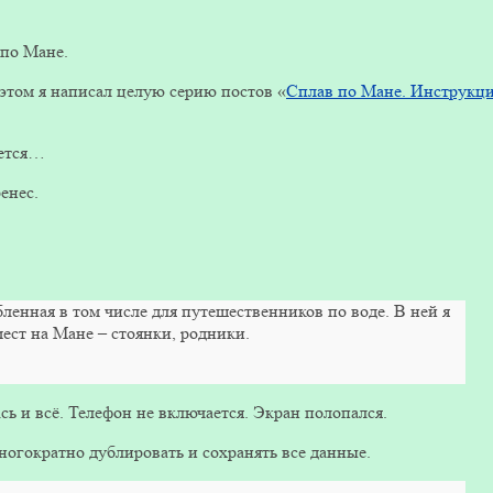
 по Мане.
б этом я написал целую серию постов «
Сплав по Мане. Инструкц
яется…
енес.
енная в том числе для путешественников по воде. В ней я
мест на Мане – стоянки, родники.
ась и всё. Телефон не включается. Экран полопался.
ногократно дублировать и сохранять все данные.