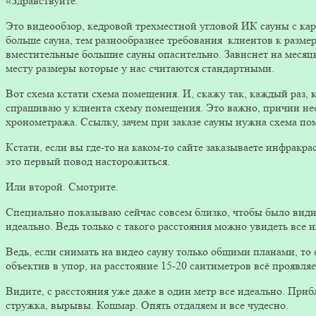
«Здравствуйте.
Это видеообзор, кедровой трехместной угловой ИК сауны с кар
больше сауна, тем разнообразнее требования клиентов к размера
вместительные большие сауны опасительно. Зависнет на месяцы
месту размеры которые у нас считаются стандартными.
Вот схема кстати схема помещения. И, скажу так, каждый раз, 
спрашиваю у клиента схему помещения. Это важно, причин неско
хронометража. Ссылку, зачем при заказе сауны нужна схема по
Кстати, если вы где-то на каком-то сайте заказываете инфракр
это первый повод насторожиться.
Или второй. Смотрите.
Специально показываю сейчас совсем близко, чтобы было видн
идеально. Ведь только с такого расстояния можно увидеть все 
Ведь, если снимать на видео сауну только общими планами, то 
объектив в упор, на расстояние 15-20 сантиметров всё проявляе
Видите, с расстояния уже даже в один метр все идеально. Приб
стружка, вырывы. Кошмар. Опять отдаляем и все чудесно.