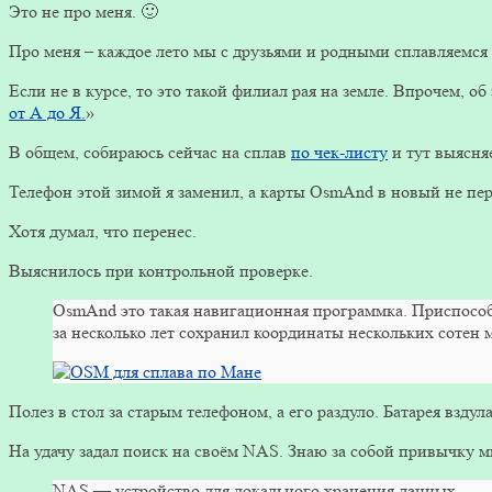
Это не про меня. 🙂
Про меня – каждое лето мы с друзьями и родными сплавляемся
Если не в курсе, то это такой филиал рая на земле. Впрочем, о
от А до Я.
»
В общем, собираюсь сейчас на сплав
по чек-листу
и тут выясн
Телефон этой зимой я заменил, а карты OsmAnd в новый не пер
Хотя думал, что перенес.
Выяснилось при контрольной проверке.
OsmAnd это такая навигационная программка. Приспособл
за несколько лет сохранил координаты нескольких сотен 
Полез в стол за старым телефоном, а его раздуло. Батарея вздул
На удачу задал поиск на своём NAS. Знаю за собой привычку м
NAS — устройство для локального хранения данных.