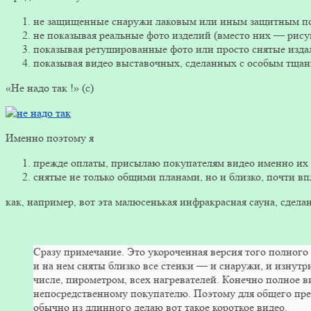
не защищенные снаружи лаковым или иным защитным п
не показывая реальные фото изделий (вместо них — рису
показывая ретушированные фото или просто снятые изда
показывая видео выставочных, сделанных с особым тщание
«Не надо так !» (с)
Именно поэтому я
прежде оплаты, присылаю покупателям видео именно их 
снятые не только общими планами, но и близко, почти в
как, например, вот эта малюсенькая инфракрасная сауна, сделан
Сразу примечание. Это укороченная версия того полного в
и на нем сняты близко все стенки — и снаружи, и изнутр
числе, пирометром, всех нагревателей. Конечно полное в
непосредственному покупателю. Поэтому для общего пред
обычно из длинного делаю вот такое короткое видео.