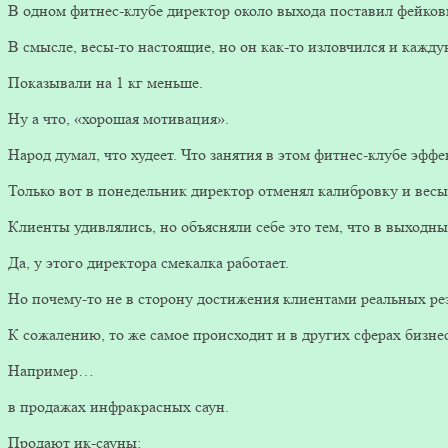
В одном фитнес-клубе директор около выхода поставил фейков
В смысле, весы-то настоящие, но он как-то изловчился и кажд
Показывали на 1 кг меньше.
Ну а что, «хорошая мотивация».
Народ думал, что худеет. Что занятия в этом фитнес-клубе эфф
Только вот в понедельник директор отменял калибровку и весы
Клиенты удивлялись, но объясняли себе это тем, что в выходны
Да, у этого директора смекалка работает.
Но почему-то не в сторону достижения клиентами реальных резу
К сожалению, то же самое происходит и в других сферах бизнес
Например…
в продажах инфракрасных саун.
Продают ик-сауны: