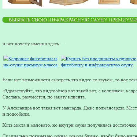
ВЫБРАТЬ СВОЮ ИНФРАКРАСНУЮ САУНУ ПРЕМИУМ-
и вот почему именно здесь —
Если нет возможности смотреть это видео со звуком, то вот текс
«Здравствуйте, это видеообзор вот такой вот, с колпачком, ке
Сделана, разумеется, по заказу клиента.
У Александра вот такая вот мансарда. Даже полмансарды. Мест
и подсобили.
Хоть места и маловато, но внутри сауна получилась достаточно
Специально показываю сейчас совсем близко, чтобы было видн