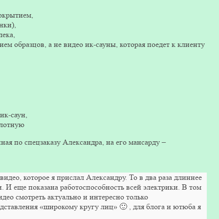
окрытием,
нки),
лека,
м образцов, а не видео ик-сауны, которая поедет к клиенту
ик-саун,
плотную
ная по спецзаказу Александра, на его мансарду –
идео, которое я прислал Александру. То в два раза длиннее
и. И еще показана работоспособность всей электрики. В том
идео смотреть актуально и интересно только
ставления «широкому кругу лиц» 🙂 , для блога и ютюба я