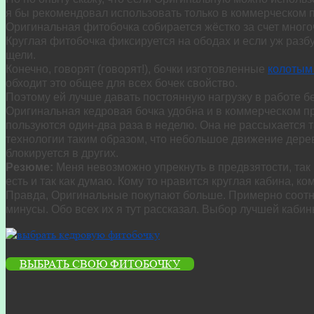
я бы рекомендовал использовать только в коммерческом 
Оригинальная фитобочка собирается жёстко за счет много
Круглая фитобочка фиксируется на ободах и если уж разбу
щели.
Конечно, говорят (говорят!), бочки изготовленные
колотым
обходит это общее для всех бочек свойство.
Поэтому ей лучше давать постоянную нагрузку в работе бе
Оригинальная кедровая бочка удобна и в коммерческом п
пользуются один-два раза в неделю. Она не рассыхается т
технологии таким образом, что небольшое движение дере
блокируется в других.
Резюме:
Меня невозможно упрекнуть в предвзятости, так к
есть и так как думаю. Кому то нравится круглая кабина, ко
Правда, Оригинальные покупают больше. Примерно соотнош
минусы. Обо всех их я тут рассказал. Выбор лучшей кабин
ВЫБРАТЬ СВОЮ ФИТОБОЧКУ