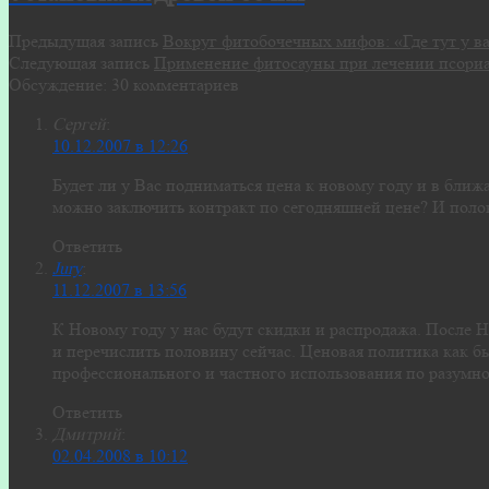
Предыдущая запись
Вокруг фитобочечных мифов: «Где тут у в
Следующая запись
Применение фитосауны при лечении псори
Обсуждение: 30 комментариев
Сергей
:
10.12.2007 в 12:26
Будет ли у Вас подниматься цена к новому году и в ближ
можно заключить контракт по сегодняшней цене? И поло
Ответить
Jury
:
11.12.2007 в 13:56
К Новому году у нас будут скидки и распродажа. После
и перечислить половину сейчас. Ценовая политика как бы
профессионального и частного использования по разумно
Ответить
Дмитрий
:
02.04.2008 в 10:12