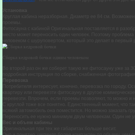
Установка
Круглая кабина неразборная. Диаметр ее 84 см. Возможен
проемы.
Фитосауна с кабиной Оригинальная поставляется в разоб
место может переносить один человек. Поэтому проблема
человеком с шуруповертом, который это делает в первый р
Сборка кедровой бочки одним человеком
Во второй раз он же соберет такую же фитосауну уже за 3
подробная инструкция по сборке, снабженная фотография
Перевозка
Потребителя интересует, конечно, перевозка по городу. Ос
квартиру или перевезти фитосауну в другое коммерческо
перевезти. Впрочем, если проемы позволяют, то можно и н
С круглой тоже все понятно. Единственный момент, что так 
всякий автомобиль она поместится. Но можно заказать гру
Переносить ее нужно минимум двум человекам. Один не у
Вес и объем кабины
Оригинальная при тех же габаритах больше весит.
Оно и понятно, цилиндр более компактен по объему, чем