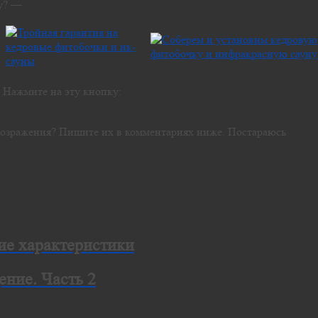
у? —
? Нажмите на эту кнопку:
, возражения? Пишите их в комментариях ниже. Постараюсь
ие характеристики
ение. Часть 2