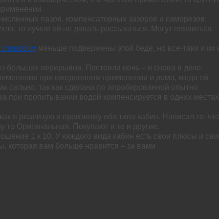
применении.
численных пазов, компенсаторных зазоров и саморезов.
хла, то лучше ей не давать рассыхаться. Могут появиться
 способом
меньше подвержены этой беде, но все-таки и их 
з больших перерывов. Постояла ночь – и снова в дело.
рименении при ежедневном применении и дома, когда ей
ак сильно, так как сделана по апробированной опытно
ва при пропитывании водой компенсируется в одних местах
ак я реализую и произвожу оба типа кабин. Написал то, чт
му то Оригинальная. Покупают и те и другие.
ение 1 к 10. У каждого вида кабин есть свои плюсы и сво
ы, которая вам больше нравится – за вами