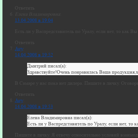
Ответить
Елена Владимировна
:
13.04.2008 в 19:04
Есть ли у Васпредставитель по Уралу, если нет, то как В
Ответить
Jury
:
14.04.2008 в 19:52
Дмитрий писал(а):
Здравствуйте!Очень понравилась Ваша продукция,хо
В Самаре у нас пока нет дилера. Пишите в личку. Оговор
Ответить
Jury
:
14.04.2008 в 19:53
Елена Владимировна писал(а):
Есть ли у Васпредставитель по Уралу, если нет, то
Пишите в личку. Я отвечу относительно условий взаимод