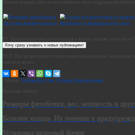
Почему именно здесь нужно выбрать свою кедровую фитобочк
P.S. Хотите получать уведомления о новых статьях этого блога
Хочу сразу узнавать о новых публикациях!
P.S.S. После прочтения статьи появились вопросы, замечания
ответить на все.
Метки:
Кабина Круглая
,
Кабина Оригинальная
Похожие записи
Размеры фитобочки, вес, мощность и друг
Болезни холода. Их лечение и предупрежд
Установка кедровой бочки