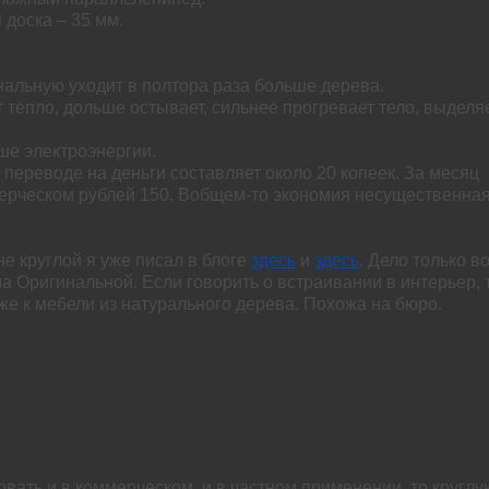
 доска – 35 мм.
нальную уходит в полтора раза больше дерева.
 тепло, дольше остывает, сильнее прогревает тело, выделя
ьше электроэнергии.
 переводе на деньги составляет около 20 копеек. За месяц
ерческом рублей 150. Вобщем-то экономия несущественная
е круглой я уже писал в блоге
здесь
и
здесь
. Дело только в
ма Оригинальной. Если говорить о встраивании в интерьер, 
же к мебели из натурального дерева. Похожа на бюро.
вать и в коммерческом, и в частном применении, то круглу