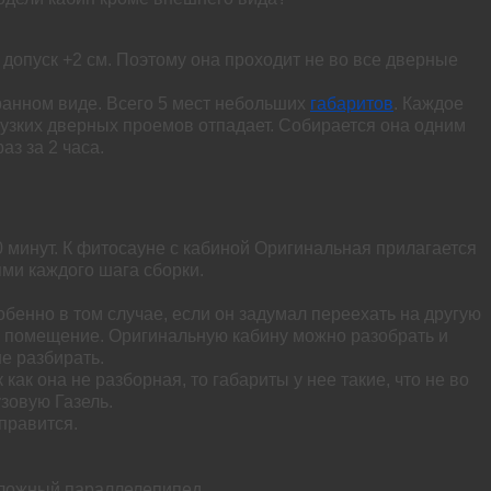
 допуск +2 см. Поэтому она проходит не во все дверные
ранном виде. Всего 5 мест небольших
габаритов
. Каждое
 узких дверных проемов отпадает. Собирается она одним
аз за 2 часа.
0 минут. К фитосауне с кабиной Оригинальная прилагается
ми каждого шага сборки.
обенно в том случае, если он задумал переехать на другую
е помещение. Оригинальную кабину можно разобрать и
е разбирать.
как она не разборная, то габариты у нее такие, что не во
зовую Газель.
правится.
 сложный параллелепипед.