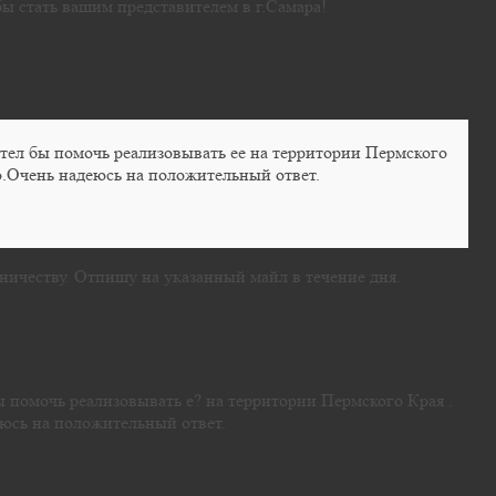
ы стать вашим представителем в г.Самара!
тел бы помочь реализовывать ее на территории Пермского
о.Очень надеюсь на положительный ответ.
ничеству. Отпишу на указанный майл в течение дня.
 помочь реализовывать е? на территории Пермского Края .
еюсь на положительный ответ.