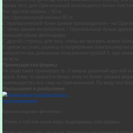
Кроме того, для Оригинальной используется более толстая
Вес круглой кабины – 50 кг.
Вес Оригинальной кабины 80 кг.
С прагматической точки зрения производителя – на Ориги
С точки зрения потребителя – Оригинальная лучше держит
больший объем фитонцидов.
С другой стороны, для того, чтобы ее прогреть нужно бол
В целом за сеанс разница в потреблении электроэнергии в
наберется при домашнем пользовании рублей 5, при комм
но есть.
Преимущества формы
Не знаю таких преимуществ. О мифах различий круглой и н
вкусе. Кому то нравится бочка, кому то более свежая фор
преимущество все-таки за Оригинальной. По виду она бли
Рассыхание и разбухание
Круглая кедровая фитобочка
Этому в той или иной мере подвержены обе кабины.
Но по опыту скажу, что если Оригинальную можно использо