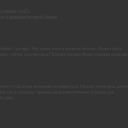
ас пятый угол?»
аза и межпозвоночной грыжи
айшие 2 месяца. Нет денег пока в полном объеме. Может быть
вину сейчас перечислить? Какова вообще Ваша ценовая политик
 Нового года цены возможно поднимутся. Можно заключить догов
ла так и осталась: производить качественные изделия для
й цене.