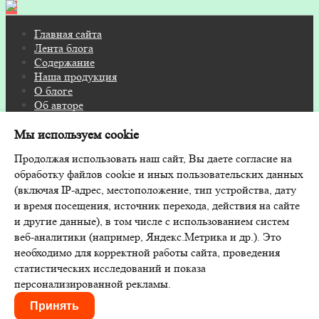
Главная сайта
Лента блога
Содержание
Наша продукция
О блоге
Об авторе
Контакты
Мы используем cookie
© 2026 Блог на FITOSAUNA.RU · Дизайн и поддержка:
Продолжая использовать наш сайт, Вы даете согласие на
GoodwinPress.ru
обработку файлов cookie и иных пользовательских данных
(включая IP-адрес, местоположение, тип устройства, дату
и время посещения, источник перехода, действия на сайте
и другие данные), в том числе с использованием систем
Главная сайта
веб-аналитики (например, Яндекс.Метрика и др.). Это
Лента блога
необходимо для корректной работы сайта, проведения
Содержание
статистических исследований и показа
Наша продукция
персонализированной рекламы.
О блоге
Об авторе
Принять
Контакты