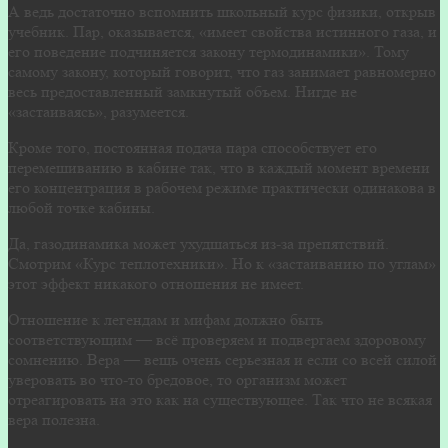
А ведь достаточно вспомнить школьный курс физики, открыв
учебник. Пар, оказывается, «имеет свойства истинного газа, и
его поведение подчиняется закону термодинамики». Тому
самому закону, который говорит, что газ занимает равномерно
весь предоставленный замкнутый объем. Нигде не
«застаиваясь», разумеется.
Кроме того, постоянная подача пара способствует его
перемешиванию в кабине так, что в каждый момент времени
его концентрация в рабочем режиме практически одинакова в
любой точке кабины.
Да, газодинамика может ухудшаться из-за препятствий.
Смотрим «Курс теплотехники». Но к «застаиванию по углам»
этот эффект никакого отношения не имеет.
Отношение к легендам и мифам должно быть
соответствующим — всё проверяем и подвергаем здоровому
сомнению. Вера — вещь очень серьезная и если со всей силой
уверовать во что-то бредовое, то организм может
отреагировать на это как на существующее. Так что не всякая
вера полезна.