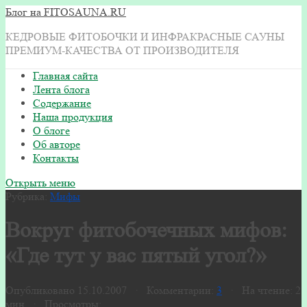
Блог на FITOSAUNA.RU
КЕДРОВЫЕ ФИТОБОЧКИ И ИНФРАКРАСНЫЕ САУНЫ
ПРЕМИУМ-КАЧЕСТВА ОТ ПРОИЗВОДИТЕЛЯ
Главная сайта
Лента блога
Содержание
Наша продукция
О блоге
Об авторе
Контакты
Открыть меню
Рубрика:
Мифы
Вокруг фитобочечных мифов:
«Где тут у вас пятый угол?»
Опубликовано 15.10.2007 · Комментарии:
3
· На чтение: 2
мин · Просмотры: