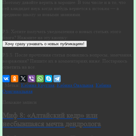
Поэтому давайте верить в хорошее. В том числе и в то, что
сей кандидат наук когда нибудь вернется к истокам — в
среднюю школу за новыми знаниями.
P.S. Хотите получать уведомления о новых статьях этого
блога? Нажмите на эту кнопку:
Хочу сразу узнавать о новых публикациях!
P.S.S. После прочтения статьи появились вопросы, замечания,
возражения? Пишите их в комментариях ниже. Постараюсь
ответить на все.
Метки:
Кабина Круглая
,
Кабина Овальная
,
Кабина
Оригинальная
Похожие записи
Миф 8: «Алтайский кедр» или
несбывшаяся мечта дендролога