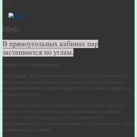
293
Миф:
В прямоугольных кабинах пар
застаивается по углам.
Автор этого мифа известен.
Это хорошо, но печально известный среди производителей
фитобочек молодой человек, продавец чужих фитобочек,
который называет себя производителем и заодно кандидатом
технических наук.
Если он на самом деле является носителем этого славного
звания, то что можно сказать о современной российской
науке? С таким подходом «особо одаренные» ее
представители того и гляди заговорят о том, что земля — диск
и лежит на трех слонах.