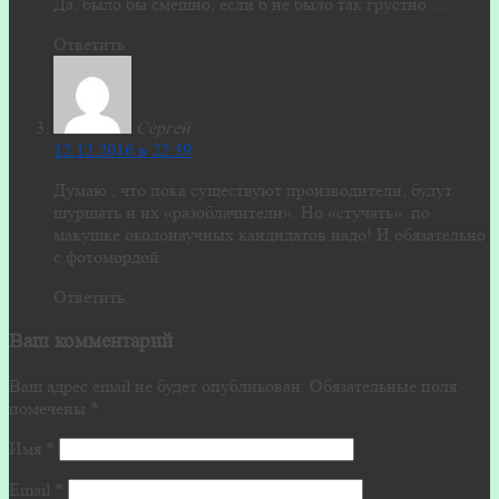
Да, было бы смешно, если б не было так грустно …
Ответить
Сергей
:
12.12.2016 в 22:39
Думаю , что пока существуют производители, будут
шуршать и их «разоблачители». Но «стучать» по
макушке околонаучных кандидатов надо! И обязательно
с фотомордой.
Ответить
Ваш комментарий
Ваш адрес email не будет опубликован.
Обязательные поля
помечены
*
Имя
*
Email
*