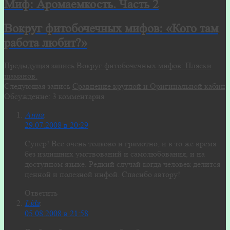
Миф: Аромаемкость. Часть 2
Вокруг фитобочечных мифов: «Кого там
работа любит?»
Предыдущая запись
Вокруг фитобочечных мифов: Пляски
шаманов.
Следующая запись
Сравнение круглой и Оригинальной кабин
Обсуждение: 3 комментария
Анна
:
29.07.2008 в 20:29
Супер! Все очень толково и грамотно, и в то же время
без излишних умствований и самолюбования, и на
доступном языке. Редкий случай когда человек делится
ценной и полезной инфой. Спасибо автору!
Ответить
Lida
:
05.08.2008 в 21:58