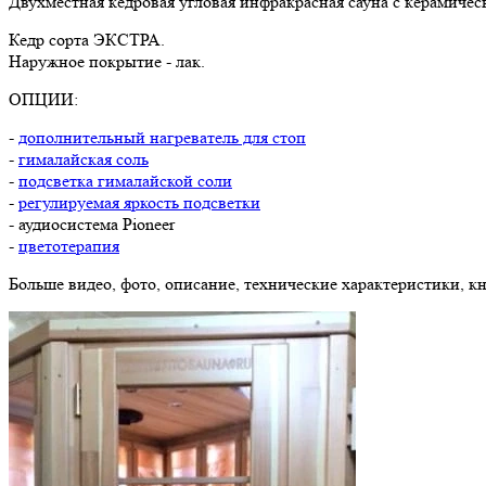
Двухместная кедровая угловая инфракрасная сауна с керамиче
Кедр сорта ЭКСТРА.
Наружное покрытие - лак.
ОПЦИИ:
-
дополнительный нагреватель для стоп
-
гималайская соль
-
подсветка гималайской соли
-
регулируемая яркость подсветки
- аудиосистема Pioneer
-
цветотерапия
Больше видео, фото, описание, технические характеристики, к