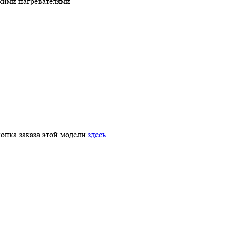
скими нагревателями
нопка заказа этой модели
здесь...