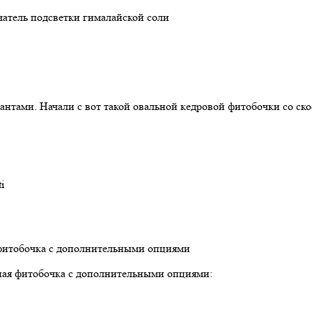
чатель подсветки гималайской соли
тами. Начали с вот такой овальной кедровой фитобочки со скос
i
льная фитобочка с дополнительными опциями: