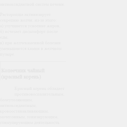
антиоксидантной систем печени.
Расторопша активизирует
секрецию желчи, из-за этого:
а) улучшается усвоение жиров,
б) исчезает дискомфорт после
еды,
в) при желчекаменной болезни
уменьшаются камни в желчном
пузыре.
Копеечник чайный
(красный корень)
Красный корень обладает
противовоспалительным,
болеутоляющим,
антиоксидантным,
кровоостанавливающим,
мочегонным, тонизирующим,
стимулирующим деятельность