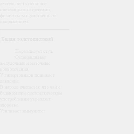
деятельность связана с
постоянными стрессами,
физическим и умственным
напряжением.
Бадан толстолистный
Нормализует стул.
Останавливает
желудочные и маточные
кровотечения.
У гипертоников понижает
давление.
В народе считается, что чай с
баданом при систематическом
употреблении укрепляет
здоровье.
Усиливает иммунитет.