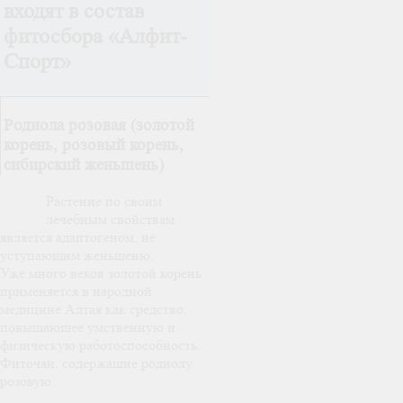
входят в состав
фитосбора «Алфит-
Спорт»
Родиола розовая (золотой
корень, розовый корень,
сибирский женьшень)
Растение по своим
лечебным свойствам
является адаптогеном, не
уступающим женьшеню.
Уже много веков золотой корень
применяется в народной
медицине Алтая как средство,
повышающее умственную и
физическую работоспособность.
Фиточаи, содержащие родиолу
розовую: