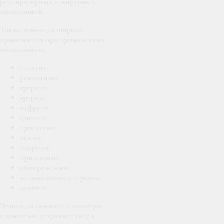
респираторных и вирусных
заболеваний.
Также эхинацея широко
применяется при хронических
заболеваниях:
гепатите,
ревматизме,
артрите,
артрозе,
нефрите,
цистите,
простатите,
экземе,
псориазе,
при ожогах,
обморожениях,
не заживляющих ранах,
диабете.
Эхинацея снижает и зачастую
полностью устраняет тягу к