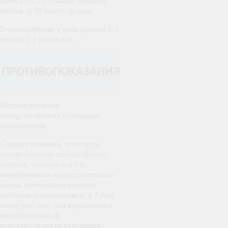
днем по 0,5-1 стакану теплого
настоя за 30 минут до еды.
Рекомендуемые курсы приема 1-3
месяца 1-3 раза в год.
ПРОТИВОПОКАЗАНИЯ
Индивидуальная
непереносимость отдельных
компонентов.
Следует помнить, что перед
употреблением любых сборов,
настоев, бальзамов и т.п.,
выработанных из растительного
сырья, необходимо принять
пробную (уменьшенную в 4 или
более раз) дозу для определения
индивидуальной
непереносимости отдельных