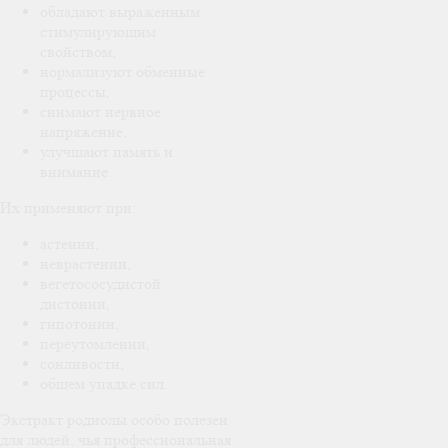
обладают выраженным
стимулирующим
свойством,
нормализуют обменные
процессы,
снимают нервное
напряжение,
улучшают память и
внимание.
Их применяют при:
астении,
неврастении,
вегетососудистой
дистонии,
гипотонии,
переутомлении,
сонливости,
общем упадке сил.
Экстракт родиолы особо полезен
для людей, чья профессиональная