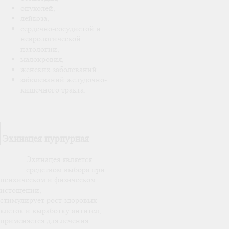
опухолей,
лейкоза,
сердечно-сосудистой и
неврологической
патологии,
малокровия,
женских заболеваний,
заболеваний желудочно-
кишечного тракта.
Эхинацея пурпурная
Эхинацея является
средством выбора при
психическом и физическом
истощении,
стимулирует рост здоровых
клеток и выработку антител,
применяется для лечения