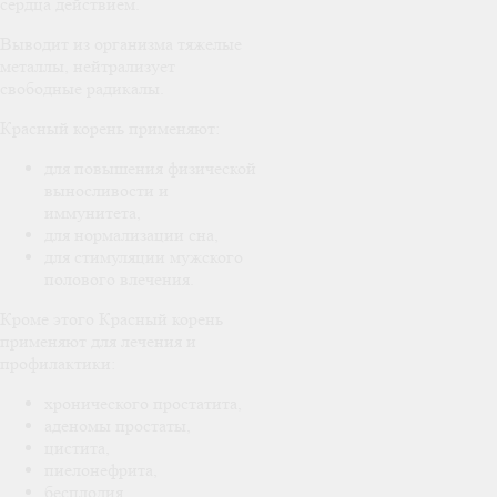
сердца действием.
Выводит из организма тяжелые
металлы, нейтрализует
свободные радикалы.
Красный корень применяют:
для повышения физической
выносливости и
иммунитета,
для нормализации сна,
для стимуляции мужского
полового влечения.
Кроме этого Красный корень
применяют для лечения и
профилактики:
хронического простатита,
аденомы простаты,
цистита,
пиелонефрита,
бесплодия,