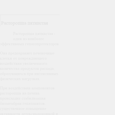
Расторопша пятнистая
Расторопша пятнистая -
один из наиболее
эффективных гепатопротекторов.
Она предохраняет печеночные
клетки от повреждающего
воздействия увеличенного
количества продуктов распада,
образующихся при интенсивных
физических нагрузках.
При воздействии компонентов
расторопши на печень
происходит стабилизация
биомембран гепатоцитов,
существенное повышение
активности детоксикационной и