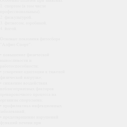
Особенно полезен при занятиях:
1. спортом (в том числе
профессиональным),
2. физкультурой,
3. фитнесом, аэробикой,
4. йогой.
Основые показания фитосбора
"Алфит-Спорт":
• повышение физической
выносливости и
работоспособности;
• ускорение адаптации к тяжелой
физической нагрузке;
• снижение воздействия
неблагоприятных факторов
тренировочного процесса на
организм спортсмена;
• профилактика инфекционных
заболеваний;
• предотвращение нарушений
функций печени при