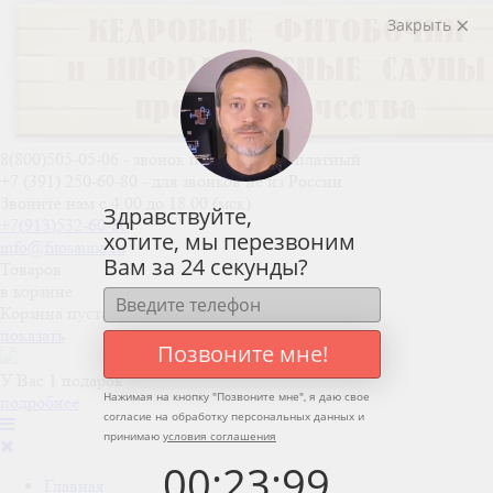
Закрыть
8(800)505-05-06
- звонок по России бесплатный
+7 (391) 250-60-80
- для звонков не из России
Звоните нам с 4.00 до 18.00 (мск)
Здравствуйте,
+7(913)532-60-80
хотите, мы перезвоним
info@fitosauna.ru
Вам за 24 секунды?
Товаров
в корзине
Корзина пуста
показать
Позвоните мне!
У Вас 1 подарок
Нажимая на кнопку "
Позвоните мне
", я даю свое
подробнее
согласие на обработку персональных данных и
принимаю
условия соглашения
00
:
23
:
99
Главная