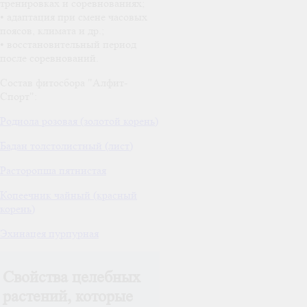
тренировках и соревнованиях;
• адаптация при смене часовых
поясов, климата и др.;
• восстановительный период
после соревнований.
Состав фитосбора "Алфит-
Спорт":
Родиола розовая (золотой корень)
Бадан толстолистный (лист)
Расторопша пятнистая
Копеечник чайный (красный
корень)
Эхинацея пурпурная
Свойства целебных
растений, которые