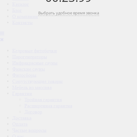
Каталог
Блог
Выбрать удобное время звонка
О компании
Контакты
Кедровые фитобочки
Парогенераторы
Инфракрасные сауны
Финские сауны
Фитосборы
Сопутствующие товары
Мебель из массива
Гарантии
Тройная гарантия
Расширенная гарантия
Договор
Доставка
Оплата
Частые вопросы
О нас