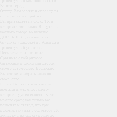
транспортной компании (ТК) в
Вашем городе.
Оттуда Вам звонят и оповещают
о том, что груз прибыл.
Вы приезжаете на склад ТК и
забираете свой заказ. В карточке
каждого товара во вкладке
ДОСТАВКА указаны его вес
брутто (в упаковке) и габариты в
транспортной упаковке.
Посмотрите эти данные.
Сравните с габаритами
багажника и проемами дверей
своего автомобиля. Возможно
Вы сможете забрать заказ на
своем авто.
Если у Вас нет возможности,
времени и желания самому
забирать груз со склада ТК, то
можете сразу, как только вам
позвонят и скажут, что груз
прибыл, заказать у оператора ТК
доставку с их склада прямо до