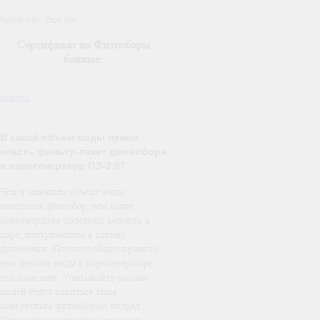
Конечно. Вот он.
Сертификат на Фитосборы
банные;
наверх
В какой объем воды нужно
класть фильтр-пакет фитосбора
в парогенератор ПЭ-2.0
?
Чем в меньшем объеме воды
находится фитосбор, тем выше
концентрация полезных веществ в
паре, поступающем в кабину
фитобочки. Поэтому общее правило -
чем меньше воды в парогенераторе,
тем полезнее. Учитывайте сколько
людей будут париться этим
конкретным фитосбором подряд.
Процедура занимает по времени