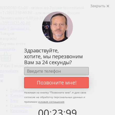
Закрыть
8(800)505-05-06
- звонок по России бесплатный
+7 (391) 250-60-80
- для звонков не из России
Звоните нам с 4.00 до 18.00 (мск)
+7(913)532-60-80
info@fitosauna.ru
Товаров
в корзине
Корзина пуста
показать
Здравствуйте,
хотите, мы перезвоним
Вам за 24 секунды?
У Вас 1 подарок
подробнее
Позвоните мне!
Главная
Нажимая на кнопку "
Позвоните мне
", я даю свое
Каталог
согласие на обработку персональных данных и
Блог
принимаю
условия соглашения
О компании
00
:
23
:
99
Контакты