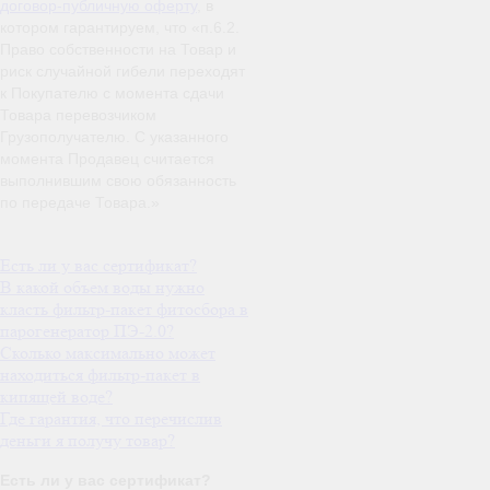
договор-публичную оферту
, в
котором гарантируем, что «п.6.2.
Право собственности на Товар и
риск случайной гибели переходят
к Покупателю с момента сдачи
Товара перевозчиком
Грузополучателю. С указанного
момента Продавец считается
выполнившим свою обязанность
по передаче Товара.»
Есть ли у вас сертификат?
В какой объем воды нужно
класть фильтр-пакет фитосбора в
парогенератор ПЭ-2.0?
Сколько максимально может
находиться фильтр-пакет в
кипящей воде?
Где гарантия, что перечислив
деньги я получу товар?
Есть ли у вас сертификат?