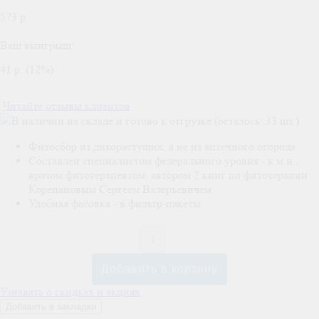
573 р.
Ваш выигрыш:
41 р. (12%)
Читайте отзывы клиентов
В наличии на складе и готово к отгрузке (осталось: 33 шт.)
Фитосбор из дикорастущих, а не из аптечного огорода
Составлен специалистом федерального уровня - к.м.н.,
врачом фитотерапевтом, автором 2 книг по фитотерапии
Корепановым Сергеем Валерьевичем
Удобная фасовка - в фильтр-пакеты
Узнавать о скидках и акциях
Добавить в закладки