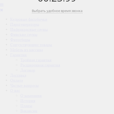
Выбрать удобное время звонка
Кедровые фитобочки
Парогенераторы
Инфракрасные сауны
Финские сауны
Фитосборы
Сопутствующие товары
Мебель из массива
Гарантии
Тройная гарантия
Расширенная гарантия
Договор
Доставка
Оплата
Частые вопросы
О нас
О компании
История
Планы
Вакансии