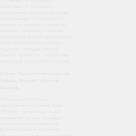
противовоспалительными
свойствами. В сочетании с
воздействием тепловых процедур,
сбор оказывает положительное
влияние на иммунные процессы,
облегчает течение хронических
заболеваний верхних дыхательных
путей, которые зачастую плохо
поддаются методам обычной
терапии. Кроме того, способствует
выведению из организма токсинов.
Состав: Горец птичий (спорыш),
Чабрец, Эвкалипт круглый,
Шалфей.
Сборы из дикорастущих
лекарственных растений серии
"Фитопар" предназначены для
проведения банных процедур с
оздоровительным эффектом.
Влажные паровые ингаляции,
обогащенные эфирными маслам и