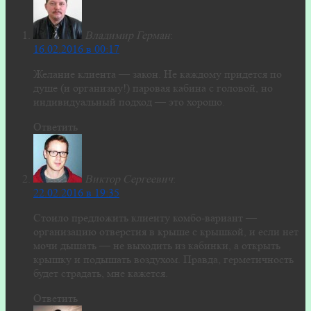
Владимир Герман
:
16.02.2016 в 00:17
Желание клиента — закон. Не каждому придется по
душе (и организму!) паровая кабина с головой, но
индивидуальный подход — это хорошо.
Ответить
Виктор Сергеевич
:
22.02.2016 в 19:35
Стоило предложить клиенту комбо-вариант —
организацию отверстия в крыше с крышкой, и если нет
мочи дышать — не выходить из кабинки, а открыть
крышку и подышать воздухом. Правда, герметичность
будет страдать, мне кажется.
Ответить