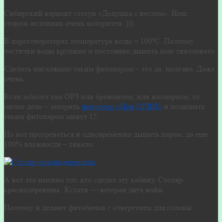
Сибирский вариант статуи «Дедушка с веслом». Наш
сторож-истопник очень колоритен. )))
В парогенераторах температура воды = 100ºС. Поэтому
частички воды крупные и постоянно дышать ими тяжеловато.
Сделать ингаляцию таким фитопаром – это да, полезно. Даже
очень.
Если заболел там ОРЗ или бронхитом, или насморком, то
милое дело – запарить
фитосбор «При ОРВИ»
и подышать
таким фитопаром минут 15.
Но вот прогреваться и одновременно дышать паром, да еще
100% влажности – тяжело.
А вот это именно тот, кто сделал эту кабину. Столяр-
краснодеревщик. Кстати — ветеран двух войн.
Поэтому и делают фитобочки с отверстием для головы.