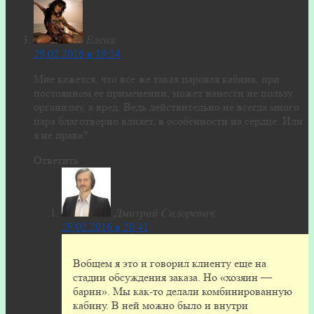
Елена
:
29.02.2016 в 19:54
Мне кажется, что все же такая паровая кабина, при
постоянном ее применении, может нанести не пользу
организму, а вред. Ведь действительно не всегда много
пара благотворно влияет, в особенности на сердце. Или
я не права?
Ответить
Дмитрий Сидоревич
:
29.02.2016 в 20:41
Вобщем я это и говорил клиенту еще на
стадии обсуждения заказа. Но «хозяин —
барин». Мы как-то делали комбинированную
кабину. В ней можно было и внутри