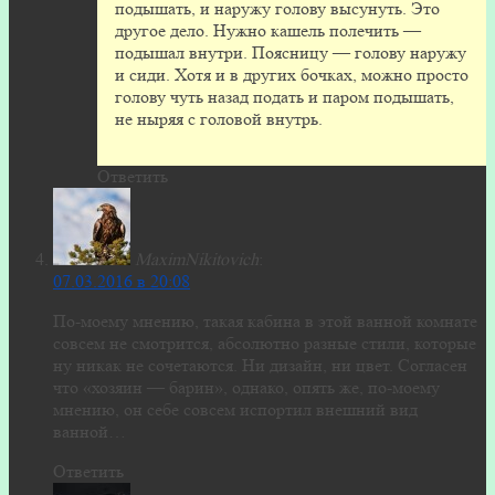
подышать, и наружу голову высунуть. Это
другое дело. Нужно кашель полечить —
подышал внутри. Поясницу — голову наружу
и сиди. Хотя и в других бочках, можно просто
голову чуть назад подать и паром подышать,
не ныряя с головой внутрь.
Ответить
MaximNikitovich
:
07.03.2016 в 20:08
По-моему мнению, такая кабина в этой ванной комнате
совсем не смотрится, абсолютно разные стили, которые
ну никак не сочетаются. Ни дизайн, ни цвет. Согласен
что «хозяин — барин», однако, опять же, по-моему
мнению, он себе совсем испортил внешний вид
ванной…
Ответить