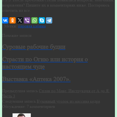
возражения? Пишите их в комментариях ниже. Постараюсь
ответить на все.
Метки:
паровая кабина
Похожие записи
Суровые рабочие будни
Страсти по Огню или история о
настоящем чуде
Выставка «Аптека 2007».
Предыдущая запись
Сплав по Мане. Инструкция от А до Я.
Часть 3
Следующая запись
Кухонный уголок из массива кедра
Обсуждение: 7 комментариев