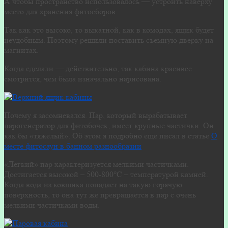
А чтобы пространство использовалось — устроить наверху
место для хранения фитосборов.
Так как это высоко, то выкатной, как в комодах, ящик будет
неудобным. Поэтому решили поставить съемную дверку на
магнитах.
Когда сделали — действительно, так кабина красивее
смотрится, чем была изначально нарисована.
Почему я засомневался. Пар, который вырабатывает
парогенератор для фитобочек, имеет крупные частички. Он
как бы «тяжелый». Об этом я подробно еще писал в статье
О
месте фитосаун в банном разнообразии
«Легкий» пар характеризуется мелкими частичками.
Достигается высокой – 500-800°С – температурой камней.
Когда вода из ковшика попадает на такую горячую
поверхность, то она тут же превращается в пар с очень
мелкими частичками воды.