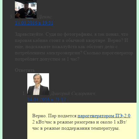
Денис
:
14.03.2016 в 19:31
Здравствуйте. Судя по фотографиям, я так понял, что
паровая кабина стоит в обычной квартире. Верно? И
еще, подскажите пожалуйста как обстоит дело с
потреблением электроэнергии? Сколько парогенератор
потребляет допустим за 1 час?
Ответить
Дмитрий Сидоревич
:
14.03.2016 в 21:17
Верно. Пар подается
парогенератором ПЭ-2.0
.
2 кВт/час в режиме разогрева и около 1 кВт/
час в режиме поддержания температуры.