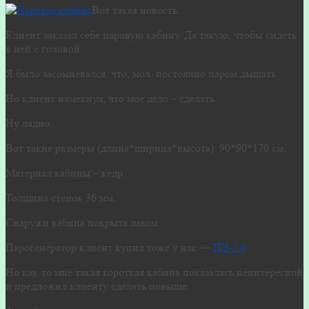
Вот такая новость.
Клиент заказал себе паровую кабину. Да такую, чтобы сидеть
в ней с головой.
Я было засомневался, что, мол, постоянно паром дышать…
Но клиент намекнул, что мое дело – сделать.
Ну ладно.
Вот такие размеры (длина*ширина*высота): 90*90*170 см.
Материал кабины – кедр.
Толщина стенок 36 мм.
Снаружи кабина покрыта лаком.
Парогенератор клиент купил тоже у нас —
ПЭ-2.0
Но как-то мне такая короткая кабина показалась неинтересной
и предложил клиенту сделать повыше.