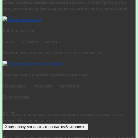
Тогда человек дышит свежим воздухом, а тело греется уже
внутри кабины в фитопаровом облаке в свое удовольствие.
Кабина внутри
Ладно… «Хозяин – барин.»
Кстати, созванивался с клиентом спустя месяц.
Вот так она в ванную комнату вписалась
Нормально, — говорит, — нравится.
Ну и хорошо.
P.S. Хотите получать уведомления о новых статьях этого
блога? Нажмите на эту кнопку:
Хочу сразу узнавать о новых публикациях!
P.S.S. После прочтения статьи появились вопросы, замечания,