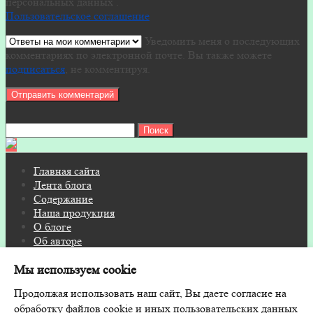
персональных данных .
Пользовательское соглашение
Уведомить меня о последующих
комментариях по электронной почте. Вы также можете
подписаться
, не комментируя.
Найти:
Главная сайта
Лента блога
Содержание
Наша продукция
О блоге
Об авторе
Контакты
Мы используем cookie
© 2026 Блог на FITOSAUNA.RU · Дизайн и поддержка:
Продолжая использовать наш сайт, Вы даете согласие на
GoodwinPress.ru
обработку файлов cookie и иных пользовательских данных