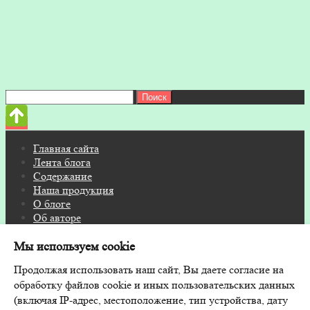
Найти:
Главная сайта
Лента блога
Содержание
Наша продукция
О блоге
Об авторе
Контакты
Мы используем cookie
© 2026 Блог на FITOSAUNA.RU · Дизайн и поддержка:
Продолжая использовать наш сайт, Вы даете согласие на
GoodwinPress.ru
обработку файлов cookie и иных пользовательских данных
(включая IP-адрес, местоположение, тип устройства, дату