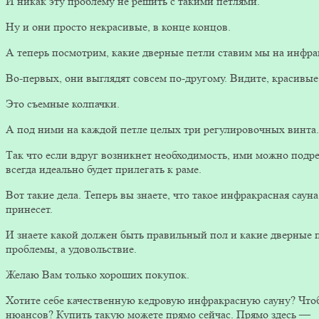
И никак эту проблему не решить с такими петлями.
Ну и они просто некрасивые, в конце концов.
А теперь посмотрим, какие дверные петли ставим мы на инфра
Во-первых, они выглядят совсем по-другому. Видите, красивые 
Это съемные колпачки.
А под ними на каждой петле целых три регулировочных винта.
Так что если вдруг возникнет необходимость, ими можно подре
всегда идеально будет прилегать к раме.
Вот такие дела. Теперь вы знаете, что такое инфракрасная саун
принесет.
И знаете какой должен быть правильный пол и какие дверные п
проблемы, а удовольствие.
Желаю Вам только хороших покупок.
Хотите себе качественную кедровую инфракрасную сауну? Чтобы
нюансов? Купить такую можете прямо сейчас. Прямо здесь —