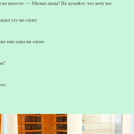
м на насесте: — Милые дамы! Не думайте, что хочу вас
идел эту ик-сауну.
на ещё одна ик-сауна.
ли?
ото.