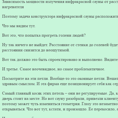
Зависимость мощности излучения инфракрасной сауны от расс
нагревателя
Поэтому задача конструктора инфракрасной сауны расположить
Что мы видим тут.
Вот это, что попытка прогреть голени людей?
Ну так ничего не выйдет. Расстояние от стенки до голеней буд
расстоянии снизится до неощутимой.
Вот так должно это быть спроектировано и выполнено. Видите, 
И третье. Самое неочевидное, но самое проблематичное.
Посмотрите на эти петли. Вообще-то это оконные петли. Вешать
здравым смыслом. И эта фирма еще позиционирует себя как сер
Самый главный косяк этих петель – они не регулируемые. Да, к
дверь стоит на месте. Но вот сауну разобрали, привезли клиенту
поэтому может чуть измениться геометрия. Глазу это незаметно
открываться. Что вот тут, кстати, и произошло. Ее перекосило,