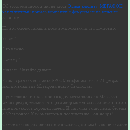
Об этом разговоре я писал здесь
Отзыв клиента. МЕГАФОН
как типичный пример компании с фокусом не на клиенте
если что.
Но вот сейчас пришла пора воспроизвести его дословно.
Зачем?
Это важно.
Почему?
Узнаете. Читайте дальше.
Итак, в рамках контакта №9 с Мегафоном, когда 21 февраля
мне позвонил из Мегафона некто Святослав.
Примечание: так как при каждом моем звонке в Мегафон
меня предупреждают, что разговор может быть записан, то это
мне показалось хорошей идеей. И сам стал записывать беседы
с Мегафоном. Как оказалось в последствии – ой не зря!
Самое начало разговора не записалось, но там было не важное