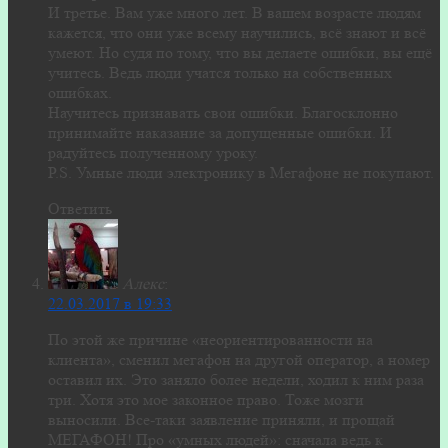
И третье. Вам уже много лет. В вашем возрасте людям
кажется, что они уже всему научились, всё знают и всё
умеют. Но судя по тому, что вы делаете ошибки, вы ещё
учитесь. Ведь люди учатся только на собственных
ошибках.
Научитесь признавать свои ошибки. Благосклонно
принимайте наказание за допущенные ошибки. И
радуйтесь полученному уроку.
P.S. Умные люди электронику в Мегафоне не покупают.
Ответить
Алекс
:
22.03.2017 в 19:33
По этой же причине «неориентированности на
клиента», сменил мегафон на другой оператор, а номер
оставил их. Это заняло более недели, ходил к ним раза
три. Хотя это мое законное право. Тоже мозги
выносили. Все-таки заявление приняли, и прощай
МЕГАФОН! Про «умных людей»: сначала ведь к