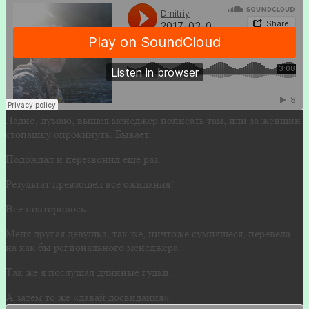
Ладно, думаю, вышел менеджер пописать там, или за женщин
стопашку опрокинуть. Бывает.
Подождал и перезвонил еще раз.
Результат превзошел все ожидания!
Все повторилось.
Меня другая девушка, так же, ничтоже сумняшеся, перевела
на как бы регионального менеджера.
Так же я послушал длинные гудки.
А затем то же «давай досвидания».