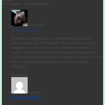
Обсуждение: 9 комментариев
Анатлоий
:
15.03.2017 в 18:57
Да очень увлекательная и познавательная история
противоборства с Мегафоном. Из этой истории стало
понятно, что они там по моему только извиняться и
умеют. А никто из них и не задумывался наверное о
собственной компетентности и профессионализме. Если
буду открывать свиноферму обязательно назову
Мегафон.
Ответить
Ramslav
:
17.03.2017 в 00:09