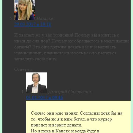
Наталья
:
29.03.2017 в 19:18
И хватает же у вас терпения! Почему вы возитесь с
ними до сих пор? Почему не обращаетесь в надлежащие
органы? Это они должны искать вас и заваливать
извинениями, планшетами и хоть как-то пытаться
загладить свою вину.
Ответить
Дмитрий Сидоревич
:
03.04.2017 в 09:46
Сейчас они мне звонят. Согласны хотя бы на
то, чтобы не я к ним бегал, а что курьер
приедет и вернет деньги.
Но я пока в Канске и когда буду в