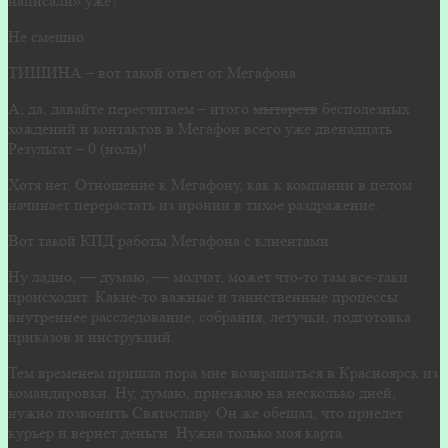
написали» уже?
Не смешно.
ТИШИНА – вот такой ответ от Мегафона.
А, да, давайте пересчитаем – итого
мытарств
бесполезных
хождений и контактов в Мегафон всего уже двенадцать.
Результат – 0 (ноль)!
Хотя нет. Отношение к Мегафону, как к компании в целом
начинает перерастать из иронии в тихое раздражение.
Вот такой КПД работы Мегафона с клиентами.
Ну ладно, — думаю, — молчат, может что-то там все-таки
происходит. Какие-то важные и таинственные процессы:
внутреннее расследование, собрания, летучки, подготовка
приказов и инструкций.
Тем временем пришла пора мне возвращаться в Красноярск из
командировки. Ну, думаю, приезжаю на несколько дней,
нужно позвонить Святославу. Он же обещал, что приедет
курьер и вернет деньги. Нужна только моя карта.