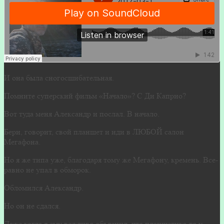
И она была сногосшибательная.
Помните суперский фильм «Начало»? С Ди Каприо?
Вот туда меня Александр и послал. В начало.
Бери, говорит, свой планшет и иди в ЛЮБОЙ салон
Мегафона.
Но я же типа уже, благодаря тому же Мегафону, кремень. Все-
равно не упал в обморок.
Обломился Александр.
Но он не сдался.
Даже когда я ему вежливо объяснил, что планшетика-то у