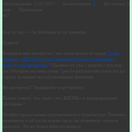
Опубликовано 15.03.2017 · Комментарии:
9
· На чтение: 9
мин · Просмотры:
467
Как-то так — где Мегафон и где клиенты…
Привет!
Наверное вам интересно, чем закончилась история
Отзыв
клиента. МЕГАФОН как типичный пример компании с
фокусом не на клиенте
? Прошло-то уже 2 недели с тех пор,
как Мегафон заставил меня 7 раз безрезультатно побегать по
городу за моими же собственными деньгами.
Не интересно? Закрывайте и не читайте.
Хотите узнать, что такое «это ЖИЗНЬ» в интерпретации
Мегафона?
Читайте продолжение увлекательного блокбастера. Рабочим
названием этой части можно было бы назначить «маразм
крепчал». Но не будем забегать вперед.