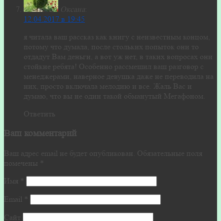
Оксана
:
12.04.2017 в 19:45
я читала ваш рассказ как книгу с неизвестным концом,
потому что думала, после стольких попыток они то
отдадут Вам деньги, а вот уж нет, в таких вопросах они
стойкие ребята! Особенно рассмешил ваш разговор с
менеджерами, наверное девушка даже не переводила на
них, просто включала мелодию и все. Жаль Вас и
думаю, что вы не один такой обманутый Мегафоном.
Ответить
Ваш комментарий
Ваш адрес email не будет опубликован.
Обязательные поля
помечены
*
Имя
*
Email
*
Сайт