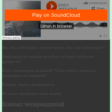
Вы, там, в Мегафоне, вообще знаете, что у вас происходит?
Менеджеры не выходят на работу, не берут трубки из
вредности?
Или у менеджеров выходной? Тогда почему девушкам-
операторам это неведомо?
Вобщем, бардак продолжается.
Но самое интересное было дальше.
Контакт четырнадцатый