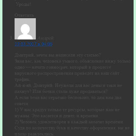
Уроды!
Ответить
Андрей
:
19.03.2017 в 04:06
Дмитрий, зачем вы написали эту статью?
Зная вас, как человека умного, объяснение вижу только
одно — начать говносрач, который в процессе
вирусного распространения приведёт на ваш сайт
трафик.
Ай-я-яй, Дмитрий. Неужели для вас деньги таки не
пахнут? Или бочки стали хуже продаваться?
А если тема вас серьёзно беспокоит, то дам вам два
совета:
1) У нас крадут только те ресурсы, которые нам не
нужны. Это касается и денег, и времени.
2) Человек удовлетворён в каждый момент времени.
Судя по количеству букв и качеству оформления, вы не
плохо развлеклись.