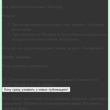
Вот такой вот «классный» Мегафон.
Резюме:
Уже месяц пытаюсь получить свои деньги с Мегафона.
Бесполезно.
7 раз приходил в Мегафон и 8 раз общался посредством
телефона/соцсети/эл.почты. Бесполезно.
Есть тут кто-то кто еще думает, иметь ли дело с Мегафоном?
Имейте, конечно.
Если склонны к мазохизму.
P.S. Хотите получать уведомления о новых статьях этого
блога? Нажмите на эту кнопку:
Хочу сразу узнавать о новых публикациях!
P.S.S. После прочтения статьи появились вопросы, замечания,
возражения? Пишите их в комментариях ниже. Постараюсь
ответить на все.