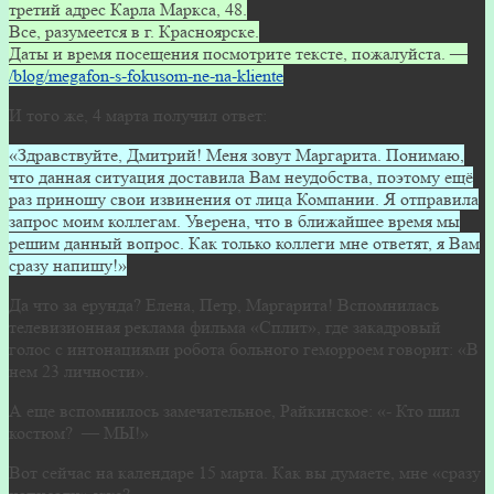
третий адрес Карла Маркса, 48.
Все, разумеется в г. Красноярске.
Даты и время посещения посмотрите тексте, пожалуйста. —
/blog/megafon-s-fokusom-ne-na-kliente
И того же, 4 марта получил ответ:
«Здравствуйте, Дмитрий! Меня зовут Маргарита. Понимаю,
что данная ситуация доставила Вам неудобства, поэтому ещё
раз приношу свои извинения от лица Компании. Я отправила
запрос моим коллегам. Уверена, что в ближайшее время мы
решим данный вопрос. Как только коллеги мне ответят, я Вам
сразу напишу!»
Да что за ерунда? Елена, Петр, Маргарита! Вспомнилась
телевизионная реклама фильма «Сплит», где закадровый
голос с интонациями робота больного геморроем говорит: «В
нем 23 личности».
А еще вспомнилось замечательное, Райкинское: «- Кто шил
костюм? — МЫ!»
Вот сейчас на календаре 15 марта. Как вы думаете, мне «сразу