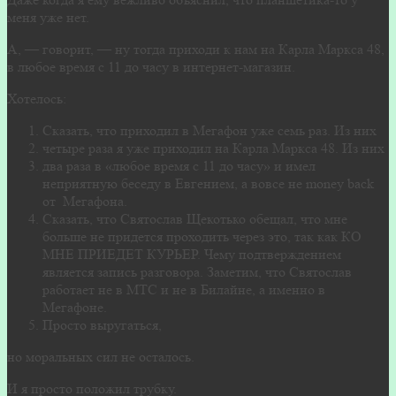
меня уже нет.
А, — говорит, — ну тогда приходи к нам на Карла Маркса 48,
в любое время с 11 до часу в интернет-магазин.
Хотелось:
Сказать, что приходил в Мегафон уже семь раз. Из них
четыре раза я уже приходил на Карла Маркса 48. Из них
два раза в «любое время с 11 до часу» и имел
неприятную беседу в Евгением, а вовсе не money back
от Мегафона.
Сказать, что Святослав Щекотько обещал, что мне
больше не придется проходить через это, так как КО
МНЕ ПРИЕДЕТ КУРЬЕР. Чему подтверждением
является запись разговора. Заметим, что Святослав
работает не в МТС и не в Билайне, а именно в
Мегафоне.
Просто выругаться,
но моральных сил не осталось.
И я просто положил трубку.