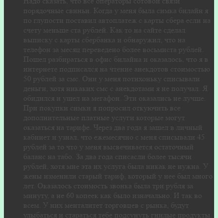
Надо сказать, что все операторы сотовой связи
порядочные свиньи. Когда у меня была симка билайн я
по глупости поставил автоплатеж с карты сбера если на
счету меньше ста рублей. Как то на сайте сделал
выписку с карты сбербанка и обнаружил, что на
телефон за месяц переведено более восьмиста рублей.
Пошел разбираться в офис билайна и оказалось, что я в
интернете подписался на чтение анекдотов стоимостью
50 рублей за смс. Они у меня потихоньку списывали
деньги, хотя никаких смс с анекдотами я не получал. Я
обидился и ушел на мегафон. Эти оказались не лучше.
При покупки симки я попросил откуючить все
дополнительные платные услуги которые могут
оказаться на тарифе. Через два года я зашел в личный
кабинет и узнал, что ежемесячно с меня списывали 45
рублей за то что у меня высвечивается остаточный
баланс на табо. За два года списасли более тысячи
рублей, хотя мне эта их услуга была никак не нужна. У
жены изменили старый тариф, который у нее был много
лет. Оказалось стоимость звонка была три рубля за
минуту, а не 60 копеек как было изначально. И так во
всем. У них менталитет торговцев с рынка, будут
улыбаться и стараться тебе подсунуть гнилые продукты.