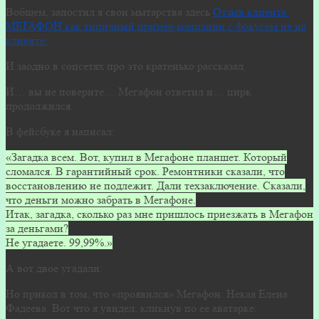
Вобщем, запостил я свои мытарства здесь
Отзыв клиента.
МЕГАФОН как типичный пример компании с фокусом не на
клиенте.
И заодно в соцсетях про это кратенько рассказал.
И… вы не поверите… Мегафон ответил и… цирк
продолжился.
В фейсбуке я написал:
«Загадка всем. Вот, купил в Мегафоне планшет. Который
сломался. В гарантийный срок. Ремонтники сказали, что
восстановлению не подлежит. Дали техзаключение. Сказали,
что деньги можно забрать в Мегафоне.
Итак, загадка, сколько раз мне пришлось приезжать в Мегафон
за деньгами?
Не угадаете. 99,99%.»
А вот двое угадали.
Но прикол в том, что «проявился» Мегафон. Некая Елена
Фадеева. Вот что я увидел, кликнув по ее аватарке: