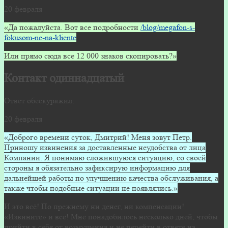
20 февраля
«Да пожалуйста. Вот все подробности
/blog/megafon-s-
fokusom-ne-na-kliente
Или прямо сюда все 12 000 знаков скопировать?»
Контакт одиннадцатый
Ответ обескуражил:
20 февраля
«Доброго времени суток, Дмитрий! Меня зовут Петр.
Приношу извинения за доставленные неудобства от лица
Компании. Я понимаю сложившуюся ситуацию, со своей
стороны я обязательно зафиксирую информацию для
дальнейшей работы по улучшению качества обслуживания, а
также чтобы подобные ситуации не появлялись.»
И это всё! По прежнему ни денег, ни компенсации!
«Извините» и всё! Мне понадобилось несколько дней, чтобы
прийти в себя от возмущения и не перейти в ответе на