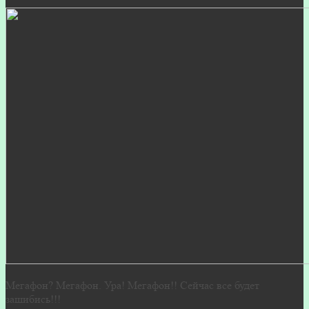
Мегафон? Мегафон. Ура! Мегафон!! Сейчас все будет
зашибись!!!