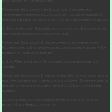
вступление. А суть пошла вот:
Святослав (Мегафон): Оно (прим. мое: Техническое
заключение о неремонтопригодности планшета) выдано 2
февраля и на нем написано, что оно действительно месяц. Да?
Я: Шесть месяцев. Я вложил в почту ссылки. Вы можете эти
документы выкачать и убедиться сами.
Святослав (Мегафон): В таком случае возможен возврат.
Курьер может к Вам подъехать и привезти документы. У Вас
планшет в сервисном центре?
Я: Нет. Они его изъяли. В Техническом заключении это
указано.
Святослав (Мегафон): В таком случае Вам нужно будет иметь
при себе данный акт и передать его курьеру. Также паспорт и
именно ту банковскую карту по которой Вы приобретали
планшет.
Далее мы выясняли какая именно была карта, то есть ее
номер. И вот финиш разговора: