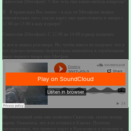
Святослав (Мегафон): У Вас есть еще какие-нибудь вопросы?
Я: Я правильно Вас понял – я жду от Мегафона звонка
относительно того, какую карту мне приготовить и завтра с
12.00 до 13.00 я жду курьера?
Святослав (Мегафон): С 12.00 до 14.00 курьер подъедет.
А вот и запись разговора. Ну, чтобы никто не подумал, что я
тут художественным творчеством занимаюсь и отрабатываю
заказ черного пиара про Мегфон.
На следующий день мне позвонил Святослав, сказал номер
карты. Оказалось, что я ее оставил в Канске. Поэтому
договорились, что привезу карту в Красноярск и позвоню в