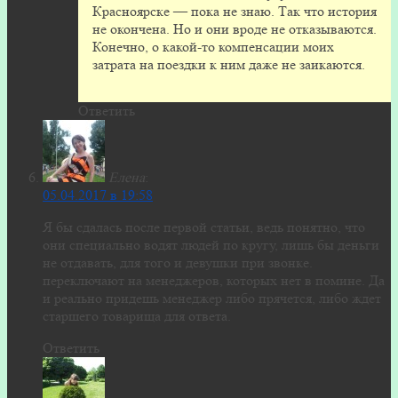
Красноярске — пока не знаю. Так что история
не окончена. Но и они вроде не отказываются.
Конечно, о какой-то компенсации моих
затрата на поездки к ним даже не заикаются.
Ответить
Елена
:
05.04.2017 в 19:58
Я бы сдалась после первой статьи, ведь понятно, что
они специально водят людей по кругу, лишь бы деньги
не отдавать, для того и девушки при звонке.
переключают на менеджеров, которых нет в помине. Да
и реально придешь менеджер либо прячется, либо ждет
старшего товарища для ответа.
Ответить