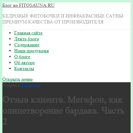
Блог на FITOSAUNA.RU
КЕДРОВЫЕ ФИТОБОЧКИ И ИНФРАКРАСНЫЕ САУНЫ
ПРЕМИУМ-КАЧЕСТВА ОТ ПРОИЗВОДИТЕЛЯ
Главная сайта
Лента блога
Содержание
Наша продукция
О блоге
Об авторе
Контакты
Открыть меню
Рубрика:
Полезное
Отзыв клиента. Мегафон, как
олицетворение бардака. Часть
2