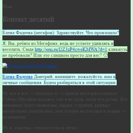
Итак:
Контакт десятый
Елена Фадеева (мегафон): Здравствуйте. Что произошло?
Я: Вы, ребята из Мегафона, ведь не устаете удивлять и
веселить. Сюда
http://joxi.ru/l2Z3zP4cweKMWA?d=1
кликнуть
не пробовали? Или это слишком просто для вас? 🙂
Елена Фадеева
Дмитрий, напишите, пожалуйста, нам в
личные сообщения. Будем разбираться в этой ситуации.
Ну вот и все, — подумал я, — правда восторжествовала.
Сейчас Мегафон покажет, как я не прав, когда его ругаю. Все
виновные будут выявлены, бардак устранен, кривые
инструкции переписаны, мои потери на поездки и нервы —
возмещены.
Ну и, конечно, отписался им в личку: