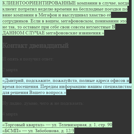
КЛИЕНТООРИЕНТИРОВАННЫЕ компании в случае, когда
клиент потратил неделю времени на бесплодные поездки по
вине компании в Мегафон и выслушивал хамство её
сотрудников. Если в вашем, мегафоновском, понимании это
не так, то оставьте при себе свои совсем неуместные В
ДАННОМ СЛУЧАЕ мегафоновские извинения.»
Контакт двенадцатый
И опять я получил ответ:
2 марта
«Дмитрий, подскажите, пожалуйста, полные адреса офисов и
время посещения. Передам информацию нашим специалистам
для решения Вашего вопроса.»
Ну ладно, думаю, чего ж не подсказать:
4 марта
«Торговый квартал» — ул. Телевизорная, д. 1, стр. 90
«БСМП» — ул. Забобонова, д. 12/3