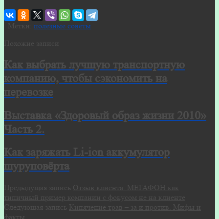
Метки:
полезные советы
Похожие записи
Как выбрать лучшую транспортную
компанию, чтобы сэкономить на
перевозке
Выставка «Здоровый образ жизни 2010»
Часть 2.
Как заряжать Li-ion аккумулятор
шуруповёрта
Предыдущая запись
Отзыв клиента. МЕГАФОН как
типичный пример компании с фокусом не на клиенте
Следующая запись
Кипячение трав – за и против. Мифы и
факты.