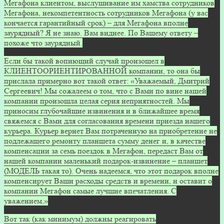
Мегафона клиентом, выслушивание им хамства сотрудников
Мегафона, некомпетентность сотрудников Мегафона (у вас
кончается гарантийный срок) – для Мегафона вполне
заурядный? Я не знаю. Вам виднее. По Вашему ответу –
похоже что заурядный.
Если бы такой вопиющий случай произошел в
КЛИЕНТООРИЕНТИРОВАННОЙ компании, то она бы
прислала примерно вот такой ответ: «Уважаемый, Дмитрий
Сергеевич! Мы сожалеем о том, что с Вами по вине нашей
компании произошла целая серия неприятностей. Мы
приносим глубочайшие извинения и в ближайшее время
свяжемся с Вами для согласования времени приезда нашего
курьера. Курьер вернет Вам потраченную на приобретение не
подлежащего ремонту планшета сумму денег и, в качестве
компенсации за семь поездок в Мегафон, передаст Вам от
нашей компании маленький подарок-извинение – планшет
(МОДЕЛЬ такая то). Очень надеемся, что этот подарок вполне
компенсирует Ваши расходы средств и времени, и оставит о
компании Мегафон самые лучшие впечатления. С
уважением,»
Вот так (как минимум) должны реагировать