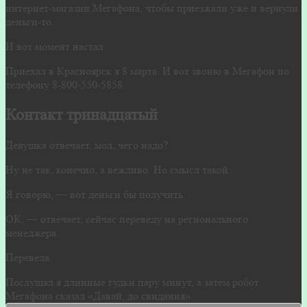
интернет-магазин Мегафона, чтобы приезжали уже и вернули
деньги-то.
И вот момент настал
Приехал в Красноярск я 8 марта. И вот звоню в Мегафон по
телефону 8-800-550-5858.
Контакт тринадцатый
Девушка отвечает, мол, чего надо?
Ну не так, конечно, а вежливо. Но смысл такой.
Я говорю, — вот деньги бы получить.
ОК, — отвечает, сейчас переведу на регионального
менеджера.
Перевела.
Послушал я длинные гудки пару минут, а затем робот
Мегафона сказал «Давай, до свидания».