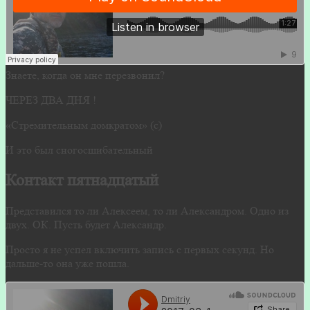
Знаете, когда он мне перезвонил?
ЧЕРЕЗ ДВА ДНЯ !
«Стремительным домкратом» (с)
И это был сногосшибательный
Контакт пятнадцатый
Представился то ли Алексеем, то ли Александром. Одно из
двух. ОК. Пусть будет Александр.
Просто я не успел включить запись с первых секунд. Но
дальше-то она уже пошла.