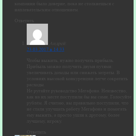
компании было доверие, пока не столкнешься с
наплевательским отношением.
Ответить
Андрей
:
23.03.2017 в 14:33
Чтобы выжить, нужно получать прибыль.
Прибыль можно получить двумя путями:
увеличивать доходы или снижать затраты. В
условиях высокой конкуренции легче сократить
расходы.
Не ругайте руководство Мегафона. Неизвестно,
как на их месте поступили бы вы сами. Голосуйте
рублём. Я считаю, вы правильно поступили, что
не стали улучшать работу Мегафона и помогать
ему выжить, а просто ушли к другому, более
лучшему, игроку.
Ответить