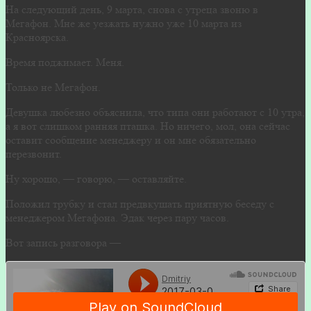
На следующий день, 9 марта, снова с утреца звоню в
Мегафон. Мне же уезжать нужно уже 10 марта из
Красноярска.
Время поджимает. Меня.
Только не Мегафон.
Девушка любезно объяснила, что типа они работают с 10 утра,
а я вот слишком ранняя пташка. Но ничего, мол, она сейчас
оставит сообщение менеджеру и он мне обязательно
перезвонит.
Ну хорошо, — говорю, — оставляйте.
Положил трубку и стал предвкушать приятную беседу с
менеджером Мегафона. Эдак через пару часов.
Вот запись разговора —