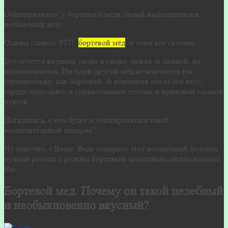
Общепризнано: у бортевого мёда самый выдающийся и
необычный вкус.
Одним словом ЭТО:
бортевой мёд
, и этим все сказано.
Его хочется вкушать снова и снова, ложка за ложкой, не
останавливаясь. Ни один другой мёд не кончается так
стремительно, как бортевой. А вспомнив после его вкус,
сердце наполняется удивительным теплом и приятной гаммой
чувств.
Догадались, с кем будет ассоциироваться такой
восхитительный подарок?
Ну конечно, с Вами. Ведь подарите этот волшебный бочонок
ручной работы с редким бортевым ароматным мёдом именно
Вы.
Бортевой мед. Почему он такой целебный
и необыкновенно вкусный?