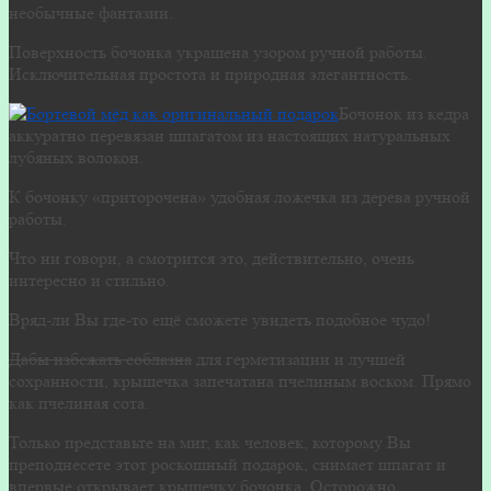
необычные фантазии.
Поверхность бочонка украшена узором ручной работы.
Исключительная простота и природная элегантность.
Бочонок из кедра
аккуратно перевязан шпагатом из настоящих натуральных
лубяных волокон.
К бочонку «приторочена» удобная ложечка из дерева ручной
работы.
Что ни говори, а смотрится это, действительно, очень
интересно и стильно.
Вряд-ли Вы где-то ещё сможете увидеть подобное чудо!
Дабы избежать соблазна
для герметизации и лучшей
сохранности, крышечка запечатана пчелиным воском. Прямо
как пчелиная сота.
Только представьте на миг, как человек, которому Вы
преподнесете этот роскошный подарок, снимает шпагат и
впервые открывает крышечку бочонка. Осторожно