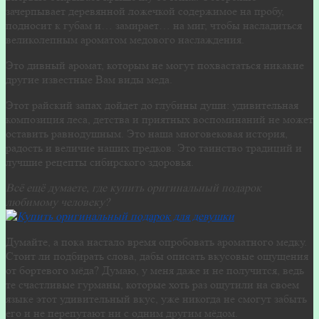
зачерпывает деревянной ложечкой содержимое на пробу,
подносит к губам и… замирает… на миг, чтобы насладиться
великолепным ароматом медового наслаждения.
Это дивный аромат, которым не могут похвастаться никакие
другие известные Вам виды меда.
Этот райский запах дойдет до глубины души: удивительная
композиция леса, детства и приятных воспоминаний не может
оставить равнодушным. Это наша многовековая история,
радость и величие наших предков. Это таинство традиций и
лучшие рецепты сибирского здоровья.
Всё ещё думаете, где купить оригинальный подарок
любимому человеку?
Думайте, а пока настало время опробовать ароматного медку.
Стоит ли подбирать слова, дабы описать вкусовые ощущения
от бортевого мёда? Думаю, у меня даже и не получится, ведь
те счастливые гурманы, которые хоть раз ощутили на своем
языке этот удивительный вкус, уже никогда не смогут забыть
его и не перепутают ни с одним другим мёдом.