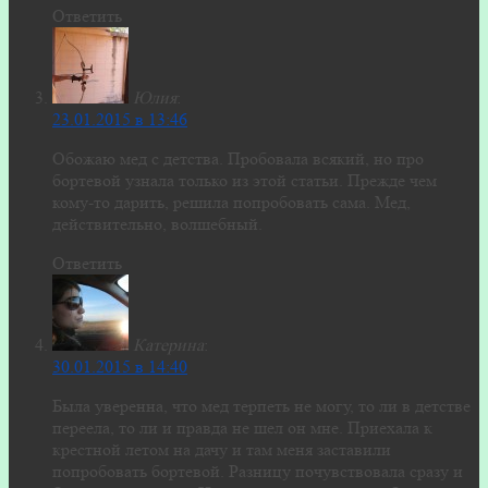
Ответить
Юлия
:
23.01.2015 в 13:46
Обожаю мед с детства. Пробовала всякий, но про
бортевой узнала только из этой статьи. Прежде чем
кому-то дарить, решила попробовать сама. Мед,
действительно, волшебный.
Ответить
Катерина
:
30.01.2015 в 14:40
Была уверенна, что мед терпеть не могу, то ли в детстве
переела, то ли и правда не шел он мне. Приехала к
крестной летом на дачу и там меня заставили
попробовать бортевой. Разницу почувствовала сразу и