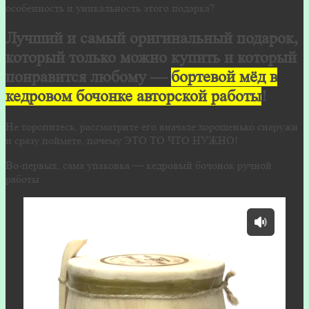
особенность и уникальность этого подарка?
Лучший и самый оригинальный подарок,
который только можно купить и который
понравится любому —
бортевой мёд в
кедровом бочонке авторской работы
!
Не торопитесь, рассмотрите его вначале хорошенько снаружи
и сразу поймете, почему ЭТО ТО ЧТО НУЖНО!
Во-первых, сама упаковка — кедровый бочонок ручной
работы