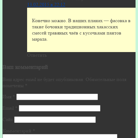
13.02.2015 в 22:12
Конечно можно. В наших планах — фасовка в
такие бочонки традиционных хакасских
смесей травяных чаёв с кусочками пантов
марала.
Ответить
Ваш комментарий
Ваш адрес email не будет опубликован.
Обязательные поля
помечены
*
Имя
*
Email
*
Сайт
Комментарий
*