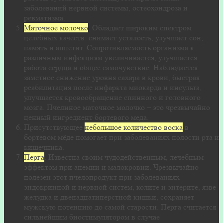
заболеваний нервной системы, остеохондроза и
ревматизма.
Маточное молочко
. Обладает широким спектром
целебных качеств: снимает усталость, улучшает сон,
память и аппетит. Сопротивляемость организма к
различным инфекциям увеличивается, улучшается
работа сердца и общее самочувствие. Наблюдается
заметное снижение уровня сахара в крови, быстрая
реабилитация после инфаркта миокарда и инсульта,
улучшается кровообращение спинного и головного
мозга. Пчелиное маточное молочко – это чрезвычайно
ценный ингредиент бортевого меда.
Присутствующее
небольшое количество воска
в
бортевом мёде помогает при заболеваниях полости рта и
кишечника.
Перга
. Известна своим чудодейственным, лечебным
эффектом при анемии и малокровии. Чрезвычайно
полезен этот пчелопродукт при заболеваниях
эндокринной и нервной систем, колите и энтерите, язве
желудка и двенадцатиперстной кишки, сохраняет
мужскую потенцию до самой старости. Перга считается
сильнейшим биостимулятором в случае