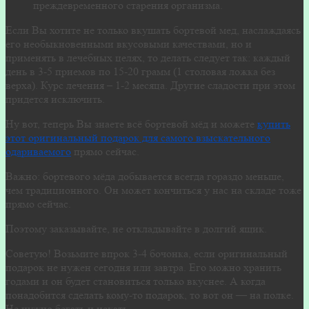
преждевременного старения организма.
Если Вы хотите не только вкушать бортевой мед, наслаждаясь
его необыкновенными вкусовыми качествами, но и
применять в лечебных целях, то делать следует так: каждый
день в 3-5 приемов по 15-20 грамм (1 столовая ложка без
верха). Курс лечения – 1-2 месяца. Другие сладости при этом
придется исключить.
Ну вот, теперь Вы знаете всё бортевой мёд и можете
купить
этот оригинальный подарок для самого взыскательного
одариваемого
прямо сейчас.
Важно: бортевого мёда добывается всегда гораздо меньше,
чем традиционного. Он может кончиться у нас на складе тоже
прямо сейчас.
Поэтому заказывайте, не откладывайте в долгий ящик.
Советую! Возьмите впрок 3-4 бочонка, если оригинальный
подарок не нужен сегодня или завтра. Его можно хранить
годами и он будет становиться только вкуснее. А когда
понадобится сделать кому-то подарок, то вот он — на полке.
Не нужно бегать и искать.