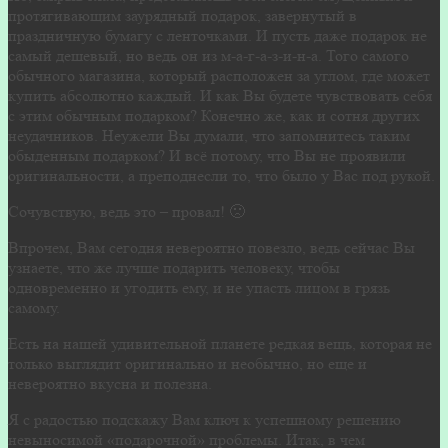
протягивающим заурядный подарок, завернутый в
праздничную бумагу с ленточками. И пусть даже подарок не
самый дешевый, но ведь он из м-а-г-а-з-и-н-а. Того самого
обычного магазина, который расположен за углом, где может
купить абсолютно каждый. И как Вы будете чувствовать себя
с этим обычным подарком? Конечно же, как и сотня других
неудачников. Неужели Вы думали, что запомнитесь таким
обыденным подарком? И всё потому, что Вы не проявили
оригинальности, а преподнесли то, что было у Вас под рукой.
Сочувствую, ведь это – провал! 🙁
Впрочем, Вам сегодня невероятно повезло, ведь сейчас Вы
узнаете, что же лучше подарить человеку, чтобы
одновременно и угодить ему, и не упасть лицом в грязь
самому.
Есть на нашей удивительной планете редкая вещь, которая не
только выглядит оригинально и необычно, но еще и
невероятно вкусна и полезна.
Я с радостью подскажу Вам ключ к успешному решению
невыносимой «подарочной» проблемы. Итак, в чем