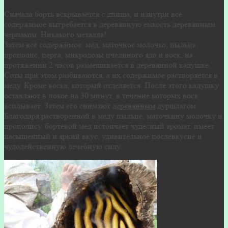
Сначала борть вскрывается с днища, и изнутри все
содержимое выгребается в деревянную емкость деревянным
черпаком. Никакого металла!
Затем всё содержимое: мёд, маточное молочко, пыльца,
прополис, перга, микродозы пчелиного яда и воск, на
протяжении 2 часов размешивается в деревянной кадушке.
Соты при этом разбиваются, а их содержимое растворяется в
меду. Кроме воска, который отделяется. После этого кадушку
оставляют в покое на 30 минут, в течение которых воск
всплывает. Затем его снимают
деревянным
дуршлагом.
Благодаря растворенной в меду пыльце, маточкину молочку и
прополису, бортевой мед истончает чудесный аромат, имеет
насыщенный и яркий вкус, удивительное послевкусие и
чудодейственную лечебную силу.