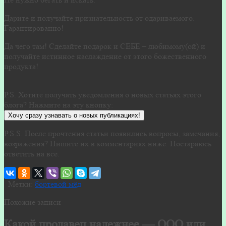
Дарите и получайте признательность от одариваемого.
Гарантированно!
Да чего там! Сделайте подарок и СЕБЕ – любимому(ой) и
получайте истинное наслаждение от этого божественного
продукта!
P.S. Хотите получать уведомления о новых статьях этого
блога? Нажмите на эту кнопку:
Хочу сразу узнавать о новых публикациях!
P.S.S. После прочтения статьи появились вопросы, замечания,
возражения? Пишите их в комментариях ниже. Постараюсь
ответить на все.
Метки:
бортевой мёд
Похожие записи
Какой продавец надежнее — ООО или