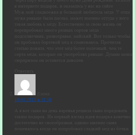
в интернете подарок, и оказалась у вас на сайте.
Муж мой сладкоежка и большой любитель мёда. У отца
мужа раньше была пасека, может именно оттуда у него
такая любовь к мёду. Естественно за свою жизнь он
перепробовал много разных сортов мёда :
подсолнечник, разнотравье, майский. Вот только чтобы
он пробовал бортевой мёд я сомневаюсь. Прочитав
статью поняла, что этот мёд более полезный, чем те
сорта мёда, которые он употреблял раньше. Думаю моим
сюрпризом он останется доволен.
Ответить
Елена
:
16.01.2015 в 11:56
А я вот сына на день варенья решила сына порадовать
таким подарок. На первый взгляд идея подарка конечно
достаточно не своеобразная, однако мнение сына
поменялось когда он попробовал сладкий мед из бочки.