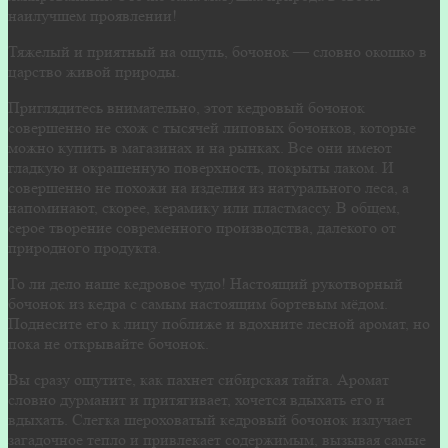
наилучшем проявлении!
Тяжелый и приятный на ощупь, бочонок — словно окошко в
царство живой природы.
Приглядитесь внимательно, этот кедровый бочонок
совершенно не схож с тысячей липовых бочонков, которые
можно купить в магазинах и на рынках. Все они имеют
гладкую и окрашенную поверхность, покрыты лаком. И
совершенно не похожи на изделия из натурального леса, а
напоминают, скорее, керамику или пластмассу. В общем,
серое творение современного производства, далекого от
природного продукта.
То ли дело наше кедровое чудо! Настоящий рукотворный
бочонок из кедра с самым настоящим бортевым мёдом.
Поднесите его к лицу поближе и вдохните лесной аромат, но
пока не открывайте бочонок.
Вы сразу ощутите, как пахнет сибирская тайга. Аромат
словно дурманит и притягивает, хочется вдыхать его и
вдыхать. Слегка шероховатый кедровый бочонок излучает
загадочное тепло и привлекает содержимым, вызывая самые