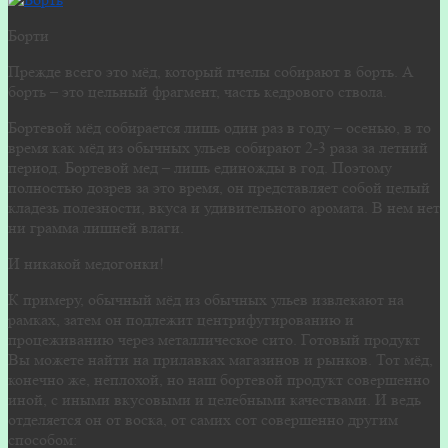
Борти
Прежде всего это мёд, который пчелы собирают в борть. А
борть – это цельный фрагмент, часть кедрового ствола.
Бортевой мёд собирается лишь один раз в году – осенью, в то
время как мёд из обычных ульев собирают 2-3 раза за летний
период. Бортевой мед – лишь единожды в год. Поэтому
полностью дозрев за это время, он представляет собой целый
кладезь полезности, вкуса и удивительного аромата. В нем нет
ни грамма лишней влаги.
И никакой медогонки!
К примеру, обычный мёд из обычных ульев извлекают на
рамках, затем он подлежит центрифугированию и
процеживанию через металлическое сито. Готовый продукт
Вы можете найти на прилавках магазинов и рынков. Тот мёд,
конечно же, неплохой, но наш бортевой продукт совершенно
иной, с иными вкусовыми и целебными качествами. И ведь
отделяется он от воска, от самих сот совершенно другим
способом: