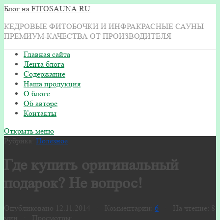
Блог на FITOSAUNA.RU
КЕДРОВЫЕ ФИТОБОЧКИ И ИНФРАКРАСНЫЕ САУНЫ
ПРЕМИУМ-КАЧЕСТВА ОТ ПРОИЗВОДИТЕЛЯ
Главная сайта
Лента блога
Содержание
Наша продукция
О блоге
Об авторе
Контакты
Открыть меню
Рубрика:
Полезное
Где купить оригинальный
подарок? Не вопрос!
Опубликовано 12.11.2014 · Комментарии:
6
· На чтение: 8
мин · Просмотры: