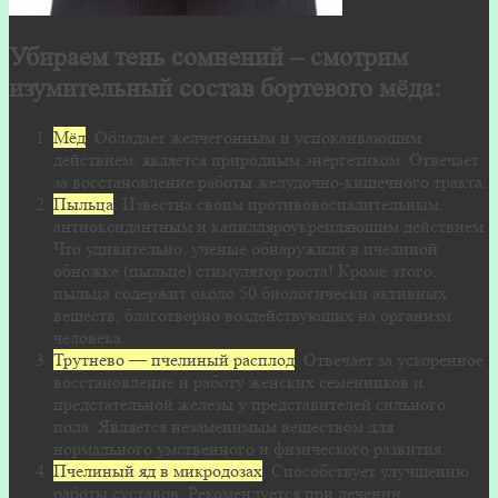
Убираем тень сомнений – смотрим
изумительный состав бортевого мёда:
Мёд
. Обладает желчегонным и успокаивающим
действием, является природным энергетиком. Отвечает
за восстановление работы желудочно-кишечного тракта.
Пыльца
. Известна своим противовоспалительным,
антиоксидантным и капилляроукрепляюшим действием.
Что удивительно, ученые обнаружили в пчелиной
обножке (пыльце) стимулятор роста! Кроме этого,
пыльца содержит около 50 биологически активных
веществ, благотворно воздействующих на организм
человека.
Трутнево — пчелиный расплод
. Отвечает за ускоренное
восстановление и работу женских семенников и
предстательной железы у представителей сильного
пола. Является незаменимым веществом для
нормального умственного и физического развития.
Пчелиный яд в микродозах
. Способствует улучшению
работы суставов. Рекомендуется при лечении