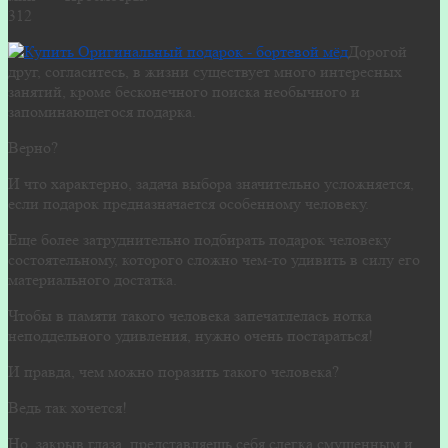
312
Дорогой
друг, согласитесь, в жизни существует много интересных
занятий, кроме бесконечного поиска необычного и
запоминающегося подарка.
Верно?
И что характерно, задача выбора значительно усложняется,
если подарок предназначается особенному человеку.
Еще более затруднительно подбирать подарок человеку
состоятельному, которого сложно чем-то удивить в силу его
материального достатка.
Чтобы в памяти такого человека запечатлелась нотка
неподдельного удивления, нужно очень постараться!
И правда, чем можно поразить такого человека?
Ведь так хочется!
Но, закрыв глаза, представляешь себя слегка смущенным и