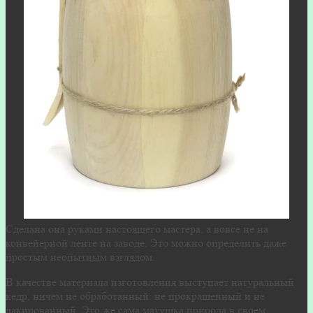
Сделана она руками настоящего мастера, а вовсе не на
конвейерной ленте на заводе. Это можно определить даже
простым неопытным взглядом.
В качестве материала изготовления выступает натуральный
кедр, ничем не обработанный: не прокрашенный и не
лакированный. Это же сама матушка природа в своем