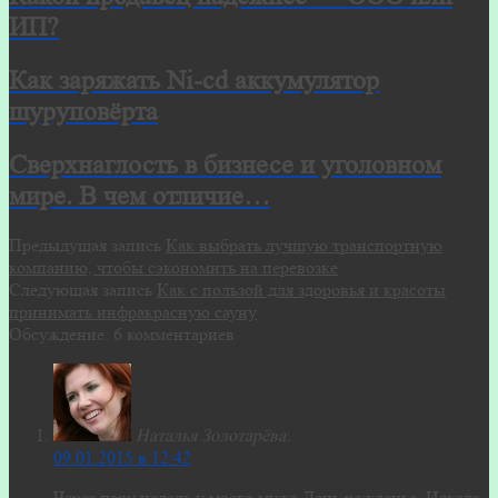
ИП?
Как заряжать Ni-cd аккумулятор
шуруповёрта
Сверхнаглость в бизнесе и уголовном
мире. В чем отличие…
Предыдущая запись
Как выбрать лучшую транспортную
компанию, чтобы сэкономить на перевозке
Следующая запись
Как с пользой для здоровья и красоты
принимать инфракрасную сауну
Обсуждение: 6 комментариев
Наталья Золотарёва
:
09.01.2015 в 12:42
Через пару недель у моего мужа День рожденье. Искала