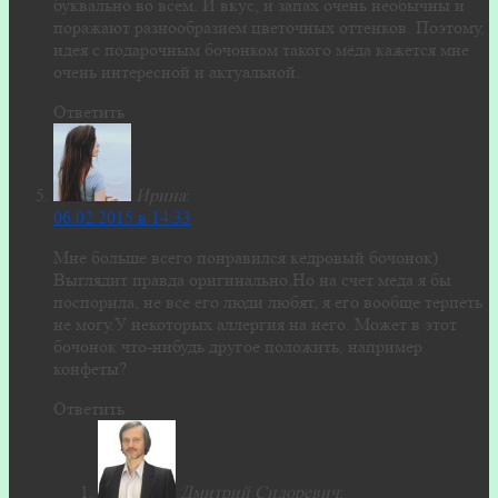
буквально во всем. И вкус, и запах очень необычны и
поражают разнообразием цветочных оттенков. Поэтому,
идея с подарочным бочонком такого мёда кажется мне
очень интересной и актуальной.
Ответить
Ирина
:
06.02.2015 в 14:33
Мне больше всего понравился кедровый бочонок)
Выглядит правда оригинально.Но на счет меда я бы
поспорила, не все его люди любят, я его вообще терпеть
не могу.У некоторых аллергия на него. Может в этот
бочонок что-нибудь другое положить, например
конфеты?
Ответить
Дмитрий Сидоревич
: