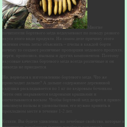
Многие
почитатели бортевого мёда недоумевают по поводу разного
вкуса этого вида продукта. На самом деле причину этого
явления очень легко объяснить – пчелы в каждой борти
почему то создают различные пропорции медового продукта,
перги, прополиса, пыльцы и других компонентов. Поэтому
вкусовые качества бортевого мёда всегда различные и он
никогда не приедается.
Но, вернемся к изготовлению бортевого мёда. Что же
происходит дальше? А дальше содержимое деревянной
кадушки раскладывается по 1 кг по кедровым бочонкам.
Затем они закрываются кедровыми крышками и
опечатываются воском. Чтобы бортевой мед дозрел и принес
максимум пользы и удовольствия, его нужно хранить в
прохладном месте в течение 1-2 лет.
Кстати, Вы будете удивлены, но лечебные свойства, которые в
старинных лечебниках (книги лечебных рецептов)