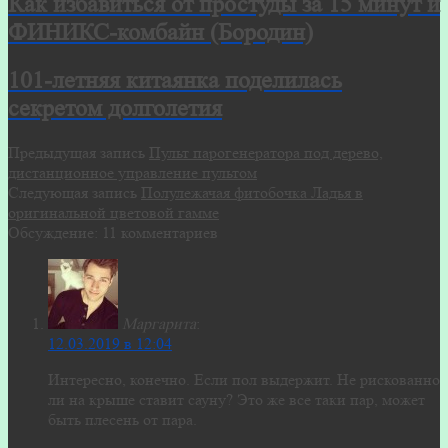
Как избавиться от простуды за 15 минут и
ФИНИКС-комбайн (Бородин)
101-летняя китаянка поделилась
секретом долголетия
Предыдущая запись
Пульт парогенератора под дерево,
дистанционное управление пультом
Следующая запись
Полулежачая фитобочка Ладья в
оригинальной цветовой гамме
Обсуждение: 11 комментариев
Маргарита
:
12.03.2019 в 12:04
Интересно, конечно. Если пол выдержит. Не рискованно
ли на крыше ставит сауну? Это же все таки пар, может
быть плесень от пара.