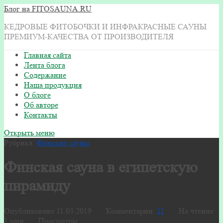
Блог на FITOSAUNA.RU
КЕДРОВЫЕ ФИТОБОЧКИ И ИНФРАКРАСНЫЕ САУНЫ
ПРЕМИУМ-КАЧЕСТВА ОТ ПРОИЗВОДИТЕЛЯ
Главная сайта
Лента блога
Содержание
Наша продукция
О блоге
Об авторе
Контакты
Открыть меню
Рубрика:
Финские сауны
Финская сауна в египетскую
пирамиду
Опубликовано 11.03.2019 · Комментарии:
11
· На чтение:
1 мин · Просмотры: