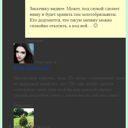
Заказчику виднее. Может, под сауной сделает
нишу и будет хранить там золотобрильянты.
Кто додумается, что такую махину можно
спокойно откатить, а под ней… 🙂
Ответить
Маргарита
:
09.04.2019 в 17:08
Интересная, конечно, тема. По моему современные дома
не выдержат такой вес, нет? По мне лучше сделать
отдельную сауну, или хотя бы над крышей гаража
сделать подобную сауну с таким весом, как вам такое?
Ответить
Оксана
: