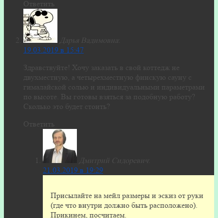
Ответить
Дарья Вадимовна
:
19.03.2019 в 15:47
Здравствуйте! Хочу заказать в свой коттедж не
двухместную, а четырехместную финскую сауну с
гималайской солью и индивидуальными параметрами
по высоте. Вы готовы взяться за подобную работу?
Сколько это будет стоить?
Ответить
Дмитрий Сидоревич
:
21.03.2019 в 19:29
Присылайте на мейл размеры и эскиз от руки
(где что внутри должно быть расположено).
Прикинем, посчитаем.