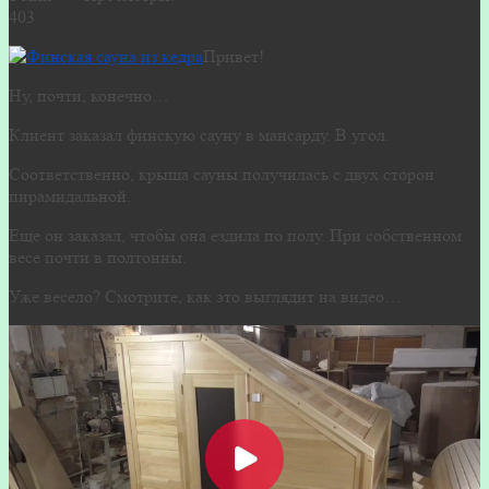
403
Привет!
Ну, почти, конечно…
Клиент заказал финскую сауну в мансарду. В угол.
Соответственно, крыша сауны получилась с двух сторон
пирамидальной.
Еще он заказал, чтобы она ездила по полу. При собственном
весе почти в полтонны.
Уже весело? Смотрите, как это выглядит на видео…