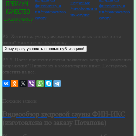
P.S. Хотите получать уведомления о новых статьях этого
блога? Нажмите на эту кнопку:
Хочу сразу узнавать о новых публикациях!
P.S.S. После прочтения статьи появились вопросы, замечания,
возражения? Пишите их в комментариях ниже. Постараюсь
ответить на все.
Похожие записи
Видеообзор кедровой сауны ФИН-ИКС
(изготовлена по заказу Потапова)