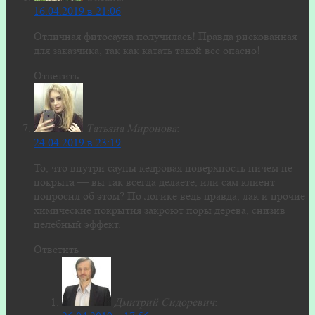
16.04.2019 в 21:06
Отличная фитосауна получилась! Правда рискованная
для заказчика, так как катать такой вес опасно!
Ответить
Татьяна Миронова
:
24.04.2019 в 23:19
То, что внутри сауны кедровая поверхность ничем не
покрыта — вы так всегда делаете, или сам клиент
попросил об этом? По логике ведь правда, лак и прочие
химические покрытия закроют поры дерева, снизив
целебный эффект.
Ответить
Дмитрий Сидоревич
: