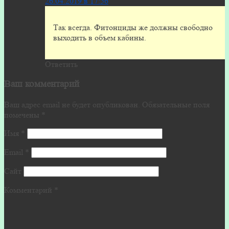
26.04.2019 в 17:56
Так всегда. Фитонциды же должны свободно
выходить в объем кабины.
Ответить
Ваш комментарий
Ваш адрес email не будет опубликован.
Обязательные поля
помечены
*
Имя
*
Email
*
Сайт
Комментарий
*