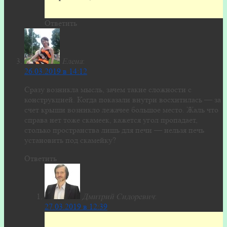
Ответить
Елена
:
26.03.2019 в 14:12
Сразу возникла мысль, зачем такие сложности с
конструкцией. Когда показали внутри восхитилась — за
счет крыши возникло лежачее большое место. Жаль что
справа нет тоже скамеек, кажется угол пропадает,
столько пространства лишь для печи — нельзя печь
установить под скамейку?
Ответить
Дмитрий Сидоревич
:
27.03.2019 в 12:39