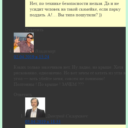
Нет, по технике безопасности нельзя. Да и не
усидит человек на такой скамейке, если парку
поддать. А!… Вы типа пошутили? ))
Ответить
Владимир
:
02.04.2019 в 15:24
Каких только заказчиков нет. Ну ладно, на крыше. Хотя
рискованно, однозначно. Но вот зачем её катать из угла в
угол — хоть убейте меня, совсем не понимаю!
Полтонны ! По крыше ! ЗАЧЕМ ???
Ответить
Дмитрий Сидоревич
:
03.04.2019 в 18:33