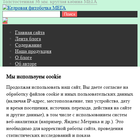
Толстостенная 36 мм. круглая кабина МЕГА
Найти:
Главная сайта
Лента блога
Содержание
Наша продукция
О блоге
Об авторе
Контакты
Мы используем cookie
© 2026 Блог на FITOSAUNA.RU · Дизайн и поддержка:
Продолжая использовать наш сайт, Вы даете согласие на
GoodwinPress.ru
обработку файлов cookie и иных пользовательских данных
(включая IP-адрес, местоположение, тип устройства, дату
и время посещения, источник перехода, действия на сайте
и другие данные), в том числе с использованием систем
Главная сайта
веб-аналитики (например, Яндекс.Метрика и др.). Это
Лента блога
необходимо для корректной работы сайта, проведения
Содержание
статистических исследований и показа
Наша продукция