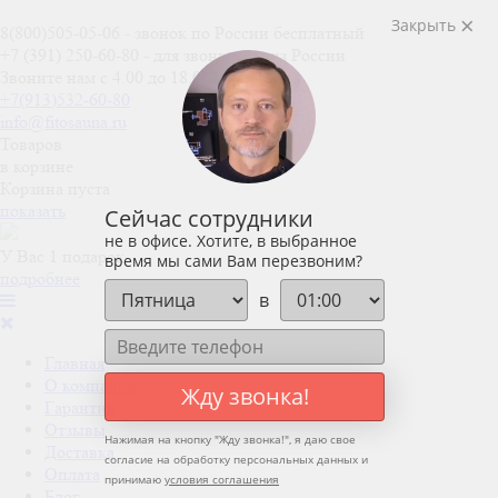
Закрыть
8(800)505-05-06
- звонок по России бесплатный
+7 (391) 250-60-80
- для звонков не из России
Звоните нам с 4.00 до 18.00 (мск)
+7(913)532-60-80
info@fitosauna.ru
Товаров
в корзине
Корзина пуста
показать
Сейчас сотрудники
не в офисе. Хотите, в выбранное
У Вас 1 подарок
время мы сами Вам перезвоним?
подробнее
в
Главная
О компании
Жду звонка!
Гарантии
Отзывы
Нажимая на кнопку "
Жду звонка!
", я даю свое
Доставка
согласие на обработку персональных данных и
Оплата
принимаю
условия соглашения
Блог