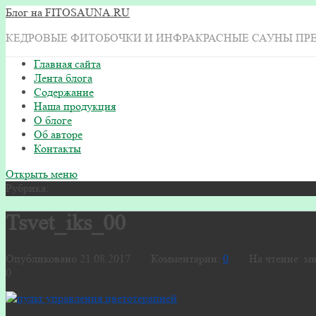
Блог на FITOSAUNA.RU
КЕДРОВЫЕ ФИТОБОЧКИ И ИНФРАКРАСНЫЕ САУНЫ ПР
Главная сайта
Лента блога
Содержание
Наша продукция
О блоге
Об авторе
Контакты
Открыть меню
Рубрика:
Tsvet_iks_00
Опубликовано 21.08.2017 · Комментарии:
0
· На чтение: м
0