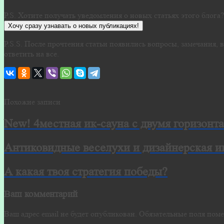
P.S. Хотите получать уведомления о новых статьях этого блога
Хочу сразу узнавать о новых публикациях!
P.S.S. После прочтения статьи появились вопросы, замечания
ответить на все.
Похожие записи
New! 4местная ик-сауна с двумя горизон
Антиковидные веселухи и дизайнерская и
А какая твоя стратегия победы?
Ваш комментарий
Ваш адрес email не будет опубликован.
Обязательные поля пом