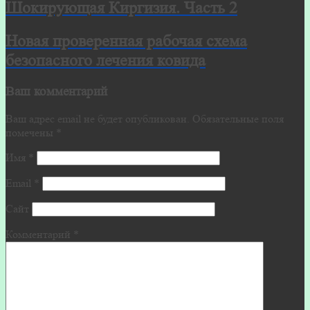
Шокирующая Киргизия. Часть 2
Новая проверенная рабочая схема
безопасного лечения ковида
Ваш комментарий
Ваш адрес email не будет опубликован.
Обязательные поля
помечены
*
Имя
*
Email
*
Сайт
Комментарий
*