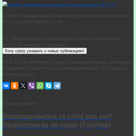
График, показывающий динамику разогрева парогенератора
ПЭ-2.0 нашего производства.
P.S. Хотите получать уведомления о новых статьях этого
блога? Нажмите на эту кнопку:
Хочу сразу узнавать о новых публикациях!
P.S.S. После прочтения статьи появились вопросы, замечания,
возражения? Пишите их в комментариях ниже. Постараюсь
ответить на все.
Похожие записи
Вакцинироваться от covid или нет?
Видеоотзыв на ик-сауну (Голубин)