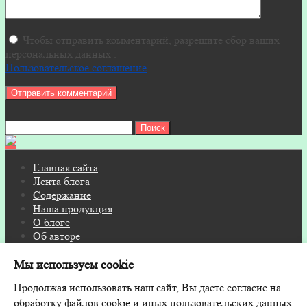
Чтобы отправить комментарий, разрешите сбор ваших
персональных данных .
Пользовательское соглашение
Найти:
Главная сайта
Лента блога
Содержание
Наша продукция
О блоге
Об авторе
Контакты
Мы используем cookie
© 2026 Блог на FITOSAUNA.RU · Дизайн и поддержка:
Продолжая использовать наш сайт, Вы даете согласие на
GoodwinPress.ru
обработку файлов cookie и иных пользовательских данных