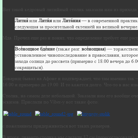
Вот такой кедровый литийный столик заказали нам из прихода
Лития́
или
Лити́я
или
Лита́ния
— в современной практике
следующая за просительной ектениёй на великой вечерне
Мда. Прочел еще раз и понял, что определение требует еще ра
Все́нощное бде́ние
(также разг.
все́нощная
) — торжествен
установленное чинопоследование в православии, которое
захода солнца до рассвета (примерно с 18.00 вечера до 6.
сокращаться).
Товарищ бывал на Афоне и подтверждает, что там именно так — 
16.00 и примерно до 19.00. И то кажется долго. Что-то в нас из
Столик, на самом деле небольшой. Заказали нам его вообще оч
эскизов. Прислали по Viber-у вот такие фото:
с пожеланием придерживаться вот таких размеров.
В итоге, диаметр столика мы сделали 37 см (пересогласовали), 