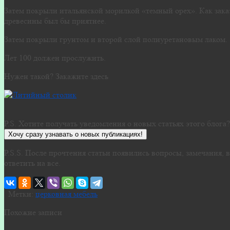
Затем покрыли итальянской морилкой «темный орех». Как зака
древесины был бы приятнее.
Затем покрыли грунтом и второй слой полиуретановым лаком.
Лет 100 должен прослужить.
Нужен такой? Закажите здесь
P.S. Хотите получать уведомления о новых статьях этого блога
Хочу сразу узнавать о новых публикациях!
P.S.S. После прочтения статьи появились вопросы, замечания
ответить на все.
Метки:
церковная мебель
Похожие записи