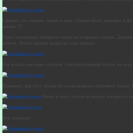
Снимал, как обычно, прямо в цехе. Можно было, конечно, в фо
жизни. 🙂
Саму столешницу набирали также из кедровых планок. Делали н
повело. Набор хорошо видно на этом снимке:
Как и было заказано, сделали 5 миллиметровый бортик по окр
Наверное, для того, чтобы не «соскользнуло» литийное блюдо. 
Опору и ногу делали на нашем токарном стан
Вот, поближе: