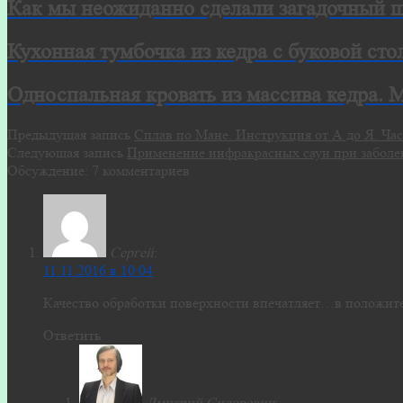
Как мы неожиданно сделали загадочный 
Кухонная тумбочка из кедра с буковой ст
Односпальная кровать из массива кедра. 
Предыдущая запись
Сплав по Мане. Инструкция от А до Я. Час
Следующая запись
Применение инфракрасных саун при заболе
Обсуждение: 7 комментариев
Сергей
:
11.11.2016 в 10:04
Качество обработки поверхности впечатляет…в положит
Ответить
Дмитрий Сидоревич
: