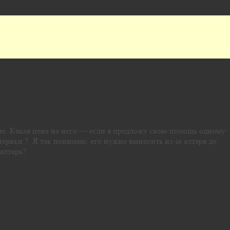
лие. Какая цена на него — если я предложу свою помощь одному
цервки ? Я так понимаю, его нужно выносить из-за алтаря до
алтарь?