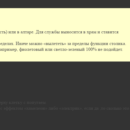
сть) или в алтаре. Для службы выносится в храм и ставится
ределах. Иначе можно «вылететь» за пределы функции столика.
 Например, фиолетовый или светло-зеленый 100% не подойдет.
ерху клетку с попугаем.
с эффектом «хамелеон» либо «электрик», если да ,то сколько это