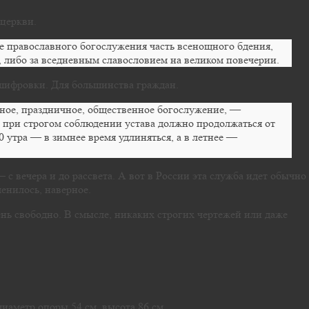
 церкви.
 православного богослужения часть всенощного бдения,
, либо за вседневным славословием на великом повечерии.
сшифровки. Для большинства граждан.
ное, праздничное, общественное богослужение, —
 при строгом соблюдении устава должно продолжаться от
00 утра — в зимнее время удлиняться, а в летнее —
с вечера и до рассвета. А вот в России эта служба идет обычно 
менилось, наверное.
ень свободно. В смысле, никаких строгих чертежей или даже
диаметр опоры 54 см, высота 86 см.