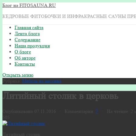
Блог на FITOSAUNA.RU
КЕДРОВЫЕ ФИТОБОЧКИ И ИНФРАКРАСНЫЕ САУНЫ ПР
Главная сайта
Лента блога
Содержание
Наша продукция
О блоге
Об авторе
Контакты
Открыть меню
Рубрика:
Мебель из массива
Литийный столик в церковь
Опубликовано 07.11.2016 · Комментарии:
7
· На чтение: 2
505
Литийный столик