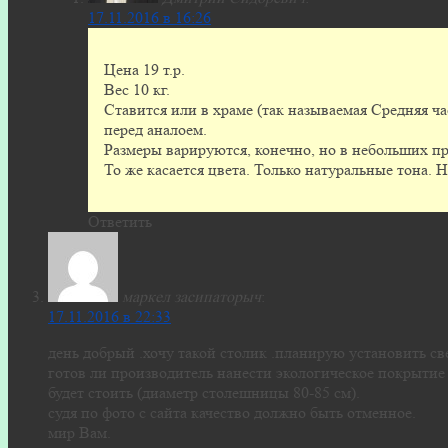
17.11.2016 в 16:26
Цена 19 т.р.
Вес 10 кг.
Ставится или в храме (так называемая Средняя ча
перед аналоем.
Размеры варируются, конечно, но в небольших п
То же касается цвета. Только натуральные тона.
Ответить
маркел засипаторыч
:
17.11.2016 в 22:33
день добрый .хочу такой столик .планирую установить св
готов ли производитель нанести экологическое покрытие 
будет стоить (диаметр столешницы 80-85 см).
судя по фото с сайта качество должно быть отменное.
мир Вам.