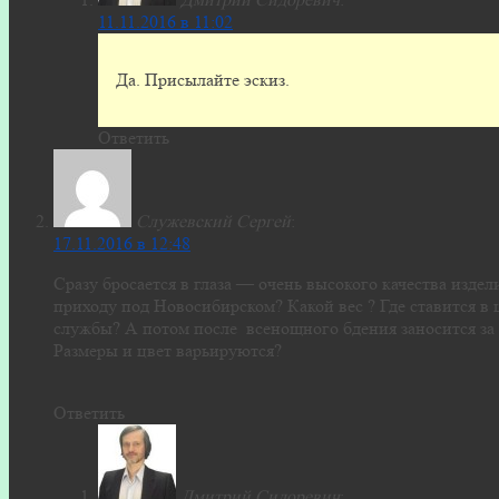
11.11.2016 в 11:02
Да. Присылайте эскиз.
Ответить
Служевский Сергей
:
17.11.2016 в 12:48
Сразу бросается в глаза — очень высокого качества изде
приходу под Новосибирском? Какой вес ? Где ставится в 
службы? А потом после всенощного бдения заносится за 
Размеры и цвет варьируются?
Ответить
Дмитрий Сидоревич
: