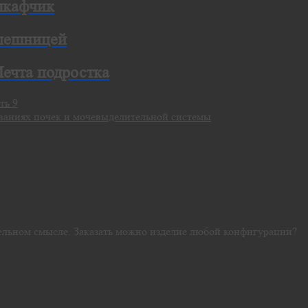
шкафчик
олешницей
Мечта подростка
ть 9
ваниях почек и мочевыделительной системы
ельном смысле. Заказать можно изделие любой конфигурации?