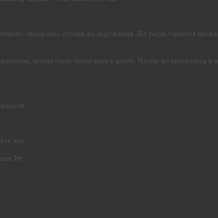
тошопе «выдрать» столик из окружения. Но тогда теряется правд
абором, чтобы была устойчива к влаге. Чтобы не трескалась и 
ужности:
Вот это:
ке Jet: