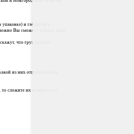
ой и Новгородской областей,
 упаковке) и габариты в
можно Вы сможете забрать заказ
 скажут, что груз прибыл,
 какой из них отправить Ваш
, то сложите их общий вес и