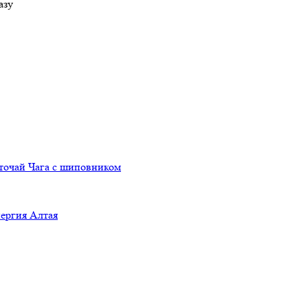
азу
очай Чага с шиповником
ергия Алтая