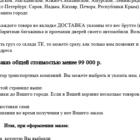
кой, Магаданской, Южно-Сахалинской, Амурской, Ленинградск
кт-Петербург, Саров, Надым, Кизляр, Печора, Республики Крым).
Вашем городе.
 каждого товара во вкладке ДОСТАВКА указаны его вес брутто (в
абаритами багажника и проемами дверей своего автомобиля. Воз
 груз со склада ТК, то можете сразу, как только вам позвонят и
дреса.
аказ общей стоимостью менее 99 000 р.
ятор транспортных компаний. Вы можете выбрать и указать нам,
 этой странице выше.
авки до Вашего города. Если в Вашей корзине несколько товаров
доставки сами.
пании во время получения у нее Вашего заказа.
Итак, при оформлении заказа:
и, которую Вы выбрали