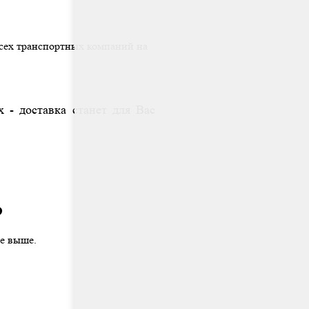
всех транспортных компаний на
х - доставка станет для Вас
ю
це выше.