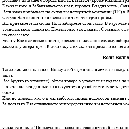
Доставка до Вашего города БЕСПЛАТНАЯ (кроме Калининградс
Камчатского и Забайкальского края, городов Владивосток, Сан
Ваш заказ прибывает на склад транспортной компании (ТК) в 
Оттуда Вам звонят и оповещают о том, что груз прибыл.
Вы приезжаете на склад ТК и забираете свой заказ. В карточке
транспортной упаковке. Посмотрите эти данные. Сравните с г
на своем авто.
Если у Вас нет возможности, времени и желания самому забирать
заказать у оператора ТК доставку с их склада прямо до вашего а
Если Ваш з
Тогда доставка платная. Внизу этой страницы имеется калькул
заказ.
Вес брутто (в упаковке), объем товара в упаковке находятся на
Подставьте эти данные в калькулятор и узнайте стоимость дост
объем.
Или не делайте этого и мы выберем самый недорогой вариант 
За доставку Вы оплачиваете непосредственно транспортной ком
укажите в поле "Примечание" название транспортной компани