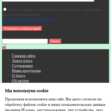
Чтобы отправить комментарий, разрешите сбор ваших
персональных данных .
Пользовательское соглашение
Найти:
Главная сайта
Лента блога
Содержание
Наша продукция
О блоге
Об авторе
Контакты
Мы используем cookie
© 2026 Блог на FITOSAUNA.RU · Дизайн и поддержка:
Продолжая использовать наш сайт, Вы даете согласие на
GoodwinPress.ru
обработку файлов cookie и иных пользовательских данных
(включая IP-адрес, местоположение, тип устройства, дату