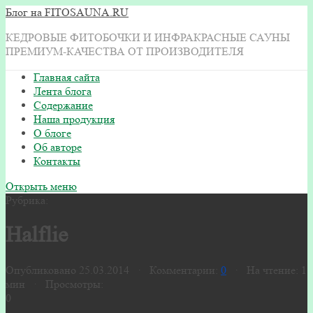
Блог на FITOSAUNA.RU
КЕДРОВЫЕ ФИТОБОЧКИ И ИНФРАКРАСНЫЕ САУНЫ
ПРЕМИУМ-КАЧЕСТВА ОТ ПРОИЗВОДИТЕЛЯ
Главная сайта
Лента блога
Содержание
Наша продукция
О блоге
Об авторе
Контакты
Открыть меню
Рубрика:
Halflie
Опубликовано 25.03.2014 · Комментарии:
0
· На чтение: 1
мин · Просмотры:
0