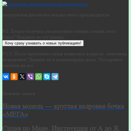
полулежачая фитобочка неизвестного производителя
P.S. Хотите получать уведомления о новых статьях этого
блога? Нажмите на эту кнопку:
Хочу сразу узнавать о новых публикациях!
P.S.S. После прочтения статьи появились вопросы, замечания,
возражения? Пишите их в комментариях ниже. Постараюсь
ответить на все.
Похожие записи
Новая модель — круглая кедровая бочка
«МЕГА»
Сплав по Мане. Инструкция от А до Я.