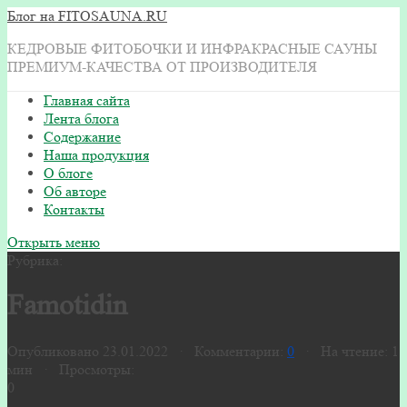
Блог на FITOSAUNA.RU
КЕДРОВЫЕ ФИТОБОЧКИ И ИНФРАКРАСНЫЕ САУНЫ
ПРЕМИУМ-КАЧЕСТВА ОТ ПРОИЗВОДИТЕЛЯ
Главная сайта
Лента блога
Содержание
Наша продукция
О блоге
Об авторе
Контакты
Открыть меню
Рубрика:
Famotidin
Опубликовано 23.01.2022 · Комментарии:
0
· На чтение: 1
мин · Просмотры:
0