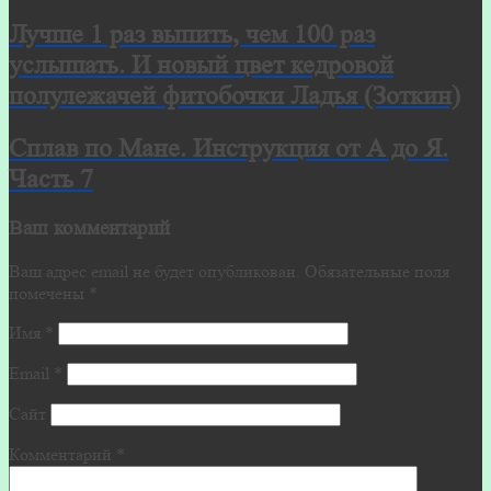
Лучше 1 раз выпить, чем 100 раз
услышать. И новый цвет кедровой
полулежачей фитобочки Ладья (Зоткин)
Сплав по Мане. Инструкция от А до Я.
Часть 7
Ваш комментарий
Ваш адрес email не будет опубликован.
Обязательные поля
помечены
*
Имя
*
Email
*
Сайт
Комментарий
*