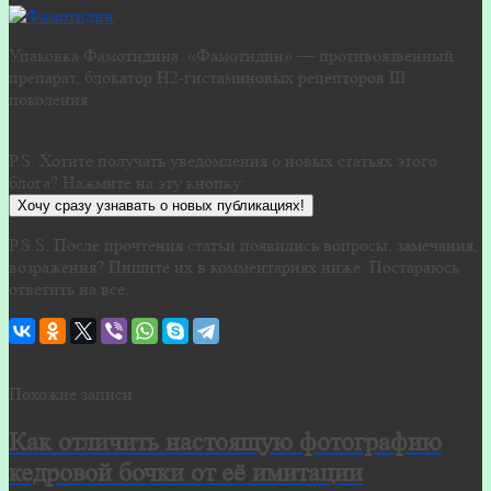
Упаковка Фамотидина. «Фамотидин» — противоязвенный
препарат, блокатор Н2-гистаминовых рецепторов III
поколения.
P.S. Хотите получать уведомления о новых статьях этого
блога? Нажмите на эту кнопку:
Хочу сразу узнавать о новых публикациях!
P.S.S. После прочтения статьи появились вопросы, замечания,
возражения? Пишите их в комментариях ниже. Постараюсь
ответить на все.
Похожие записи
Как отличить настоящую фотографию
кедровой бочки от её имитации