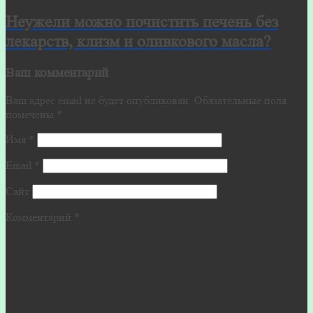
Неужели можно почистить печень без
лекарств, клизм и оливкового масла?
Ваш комментарий
Ваш адрес email не будет опубликован.
Обязательные поля
помечены
*
Имя
*
Email
*
Сайт
Комментарий
*