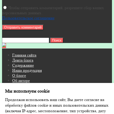
Чтобы отправить комментарий, разрешите сбор ваших
персональных данных .
Пользовательское соглашение
Найти:
Главная сайта
Лента блога
Содержание
Наша продукция
О блоге
Об авторе
Контакты
Мы используем cookie
© 2026 Блог на FITOSAUNA.RU · Дизайн и поддержка:
Продолжая использовать наш сайт, Вы даете согласие на
GoodwinPress.ru
обработку файлов cookie и иных пользовательских данных
(включая IP-адрес, местоположение, тип устройства, дату