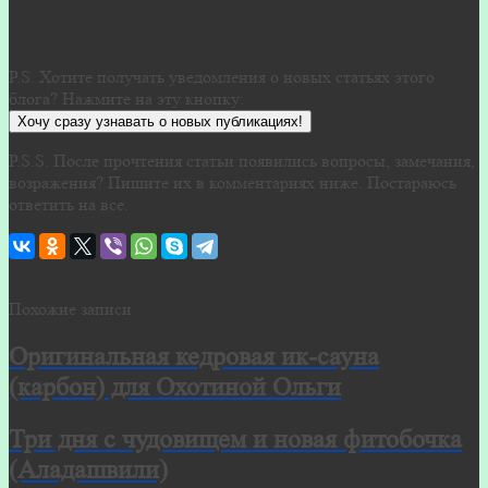
P.S. Хотите получать уведомления о новых статьях этого
блога? Нажмите на эту кнопку:
Хочу сразу узнавать о новых публикациях!
P.S.S. После прочтения статьи появились вопросы, замечания,
возражения? Пишите их в комментариях ниже. Постараюсь
ответить на все.
Похожие записи
Оригинальная кедровая ик-сауна
(карбон) для Охотиной Ольги
Три дня с чудовищем и новая фитобочка
(Аладашвили)