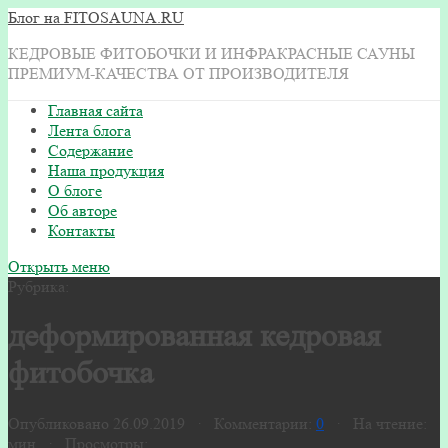
Блог на FITOSAUNA.RU
КЕДРОВЫЕ ФИТОБОЧКИ И ИНФРАКРАСНЫЕ САУНЫ
ПРЕМИУМ-КАЧЕСТВА ОТ ПРОИЗВОДИТЕЛЯ
Главная сайта
Лента блога
Содержание
Наша продукция
О блоге
Об авторе
Контакты
Открыть меню
Рубрика:
деформированная кедровая
фитобочка
Опубликовано 26.09.2019 · Комментарии:
0
· На чтение:
мин · Просмотры: