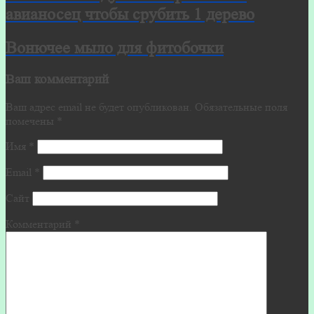
авианосец чтобы срубить 1 дерево
Вонючее мыло для фитобочки
Ваш комментарий
Ваш адрес email не будет опубликован.
Обязательные поля
помечены
*
Имя
*
Email
*
Сайт
Комментарий
*