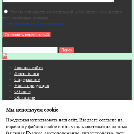
Чтобы отправить комментарий, разрешите сбор ваших
персональных данных .
Пользовательское соглашение
Найти:
Главная сайта
Лента блога
Содержание
Наша продукция
О блоге
Об авторе
Контакты
Мы используем cookie
© 2026 Блог на FITOSAUNA.RU · Дизайн и поддержка:
Продолжая использовать наш сайт, Вы даете согласие на
GoodwinPress.ru
обработку файлов cookie и иных пользовательских данных
(включая IP-адрес, местоположение, тип устройства, дату