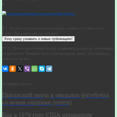
0
P.S. Хотите получать уведомления о новых статьях этого
блога? Нажмите на эту кнопку:
Хочу сразу узнавать о новых публикациях!
P.S.S. После прочтения статьи появились вопросы, замечания,
возражения? Пишите их в комментариях ниже. Постараюсь
ответить на все.
Похожие записи
Цыганский наезд и овальная фитобочка
со всеми опциями (почти)
Как в 1976 году США применили