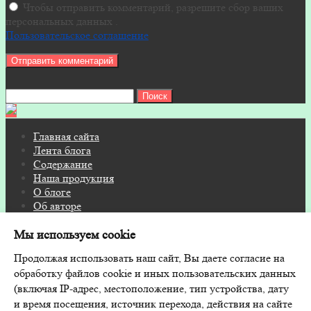
Чтобы отправить комментарий, разрешите сбор ваших
персональных данных .
Пользовательское соглашение
Найти:
Главная сайта
Лента блога
Содержание
Наша продукция
О блоге
Об авторе
Контакты
Мы используем cookie
© 2026 Блог на FITOSAUNA.RU · Дизайн и поддержка:
Продолжая использовать наш сайт, Вы даете согласие на
GoodwinPress.ru
обработку файлов cookie и иных пользовательских данных
(включая IP-адрес, местоположение, тип устройства, дату
и время посещения, источник перехода, действия на сайте