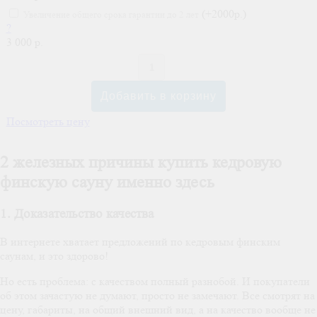
(+2000р.)
Увеличение общего срока гарантии до 2 лет
?
3 000 р.
Посмотреть цену
2 железных причины купить кедровую
финскую сауну именно здесь
1. Доказательство качества
В интернете хватает предложений по кедровым финским
саунам, и это здорово!
Но есть проблема: с качеством полный разнобой. И покупатели
об этом зачастую не думают, просто не замечают. Все смотрят на
цену, габариты, на общий внешний вид, а на качество вообще не