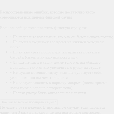
Распространенные ошибки, которые достаточно часто
совершаются при приеме финской сауны
Если вы собираетесь посетить финскую сауну, то:
• Не надевайте купальник, так как он будет мешать потеть;
• Не стоит находиться все время на нижней холодной
полке;
• Не нужно сразу после парилки прыгать потным в
бассейн (сначала нужно принять душ);
• Лучше не идти в сауну после того как вы обильно
покушали, так как это увеличит нагрузку на сердце;
• Не нужно посещать сауну, если вы чувствуете себя
уставшим или вы чем-то болеете;
• Не следует заходить в парилку мокрым (после приема
душа нужно хорошо вытереть тело);
• Нельзя употреблять алкогольные напитки.
Как часто можно посещать сауну?
Не чаще 3 раз в неделю. В противном случае, если париться
чаще, чем 3 раза в неделю и не под врачебным контролем,