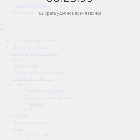
Частые вопросы
Контакты
Выбрать удобное время звонка
Кедровые фитобочки
Парогенераторы
Инфракрасные сауны
Финские сауны
Фитосборы
Сопутствующие товары
Мебель из массива
Гарантии
Тройная гарантия
Расширенная гарантия
Договор
Доставка
Оплата
Частые вопросы
О нас
О компании