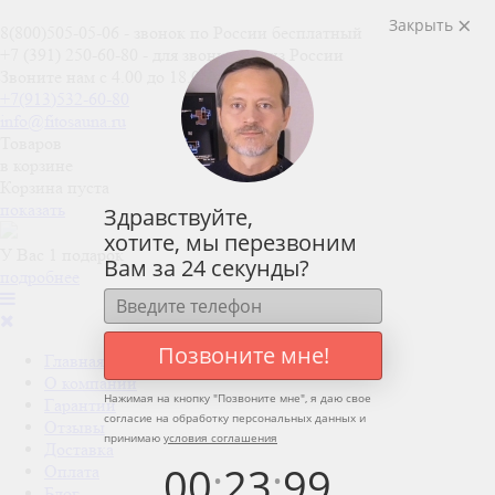
Закрыть
8(800)505-05-06
- звонок по России бесплатный
+7 (391) 250-60-80
- для звонков не из России
Звоните нам с 4.00 до 18.00 (мск)
+7(913)532-60-80
info@fitosauna.ru
Товаров
в корзине
Корзина пуста
показать
Здравствуйте,
хотите, мы перезвоним
У Вас 1 подарок
Вам за 24 секунды?
подробнее
Позвоните мне!
Главная
О компании
Нажимая на кнопку "
Позвоните мне
", я даю свое
Гарантии
согласие на обработку персональных данных и
Отзывы
принимаю
условия соглашения
Доставка
00
:
23
:
99
Оплата
Блог