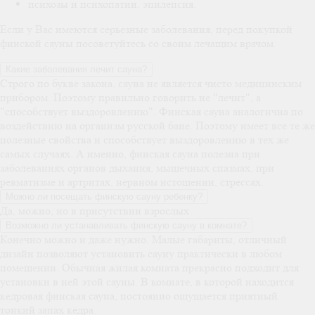
психозы и психопатии, эпилепсия.
Если у Вас имеются серьезные заболевания, перед покупкой
финской сауны посоветуйтесь со своим лечащим врачом.
Какие заболевания лечит сауна?
Строго по букве закона, сауна не является чисто медицинским
прибором. Поэтому правильно говорить не "лечит", а
"способствует выздоровлению". Финская сауна аналогична по
воздействию на организм русской бане. Поэтому имеет все те же
полезные свойства и способствует выздоровлению в тех же
самых случаях. А именно, финская сауна полезна при
заболеваниях органов дыхания, мышечных спазмах, при
ревматизме и артритах, нервном истощении, стрессах.
Можно ли посещать финскую сауну ребенку?
Да, можно, но в присутствии взрослых.
Возможно ли устанавливать финскую сауну в комнате?
Конечно можно и даже нужно. Малые габариты, отличный
дизайн позволяют установить сауну практически в любом
помещении. Обычная жилая комната прекрасно подходит для
установки в ней этой сауны. В комнате, в которой находится
кедровая финская сауна, постоянно ощущается приятный
тонкий запах кедра.