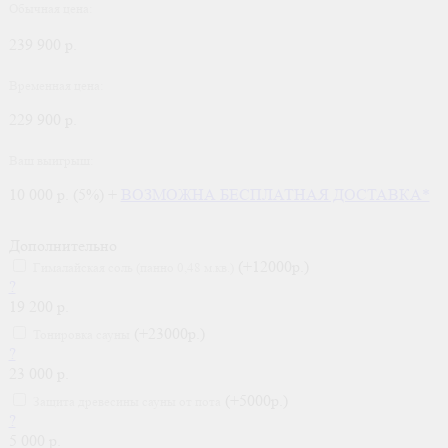
Обычная цена:
239 900 р.
Временная цена:
229 900 р.
Ваш выигрыш:
10 000 р. (5%) +
ВОЗМОЖНА БЕСПЛАТНАЯ ДОСТАВКА*
Дополнительно
(+12000р.)
Гималайская соль (панно 0,48 м.кв.)
?
19 200 р.
(+23000р.)
Тонировка сауны
?
23 000 р.
(+5000р.)
Защита древесины сауны от пота
?
5 000 р.