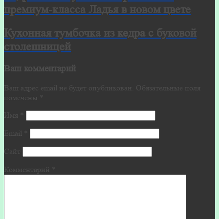
премиум-класса Ладья в новом цвете
Кухонная тумбочка из кедра с буковой
столешницей
Ваш комментарий
Ваш адрес email не будет опубликован.
Обязательные поля
помечены
*
Имя
*
Email
*
Сайт
Комментарий
*