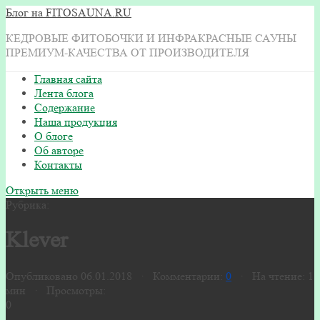
Блог на FITOSAUNA.RU
КЕДРОВЫЕ ФИТОБОЧКИ И ИНФРАКРАСНЫЕ САУНЫ
ПРЕМИУМ-КАЧЕСТВА ОТ ПРОИЗВОДИТЕЛЯ
Главная сайта
Лента блога
Содержание
Наша продукция
О блоге
Об авторе
Контакты
Открыть меню
Рубрика:
Klever
Опубликовано 06.01.2018 · Комментарии:
0
· На чтение: 1
мин · Просмотры:
0