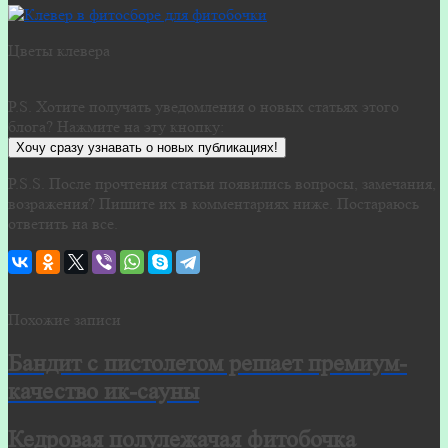
Цветы клевера
P.S. Хотите получать уведомления о новых статьях этого
блога? Нажмите на эту кнопку:
Хочу сразу узнавать о новых публикациях!
P.S.S. После прочтения статьи появились вопросы, замечания,
возражения? Пишите их в комментариях ниже. Постараюсь
ответить на все.
Похожие записи
Бандит с пистолетом решает премиум-
качество ик-сауны
Кедровая полулежачая фитобочка