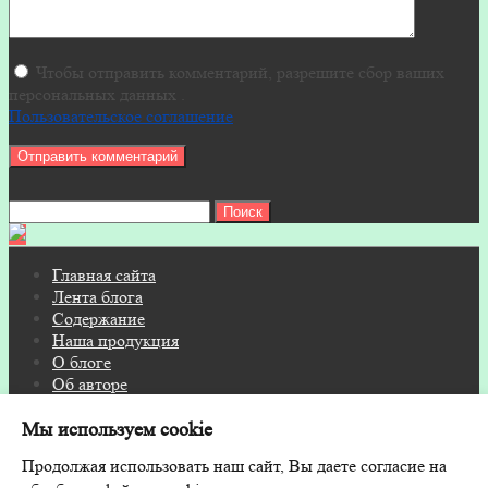
Чтобы отправить комментарий, разрешите сбор ваших
персональных данных .
Пользовательское соглашение
Найти:
Главная сайта
Лента блога
Содержание
Наша продукция
О блоге
Об авторе
Контакты
Мы используем cookie
© 2026 Блог на FITOSAUNA.RU · Дизайн и поддержка:
Продолжая использовать наш сайт, Вы даете согласие на
GoodwinPress.ru