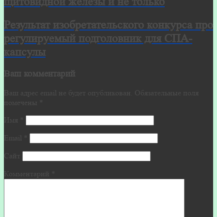
щитовидной железы и не только
Результат изобретательского конкурса про
регулируемый подголовник для СПА-
капсулы
Ваш комментарий
Ваш адрес email не будет опубликован.
Обязательные поля
помечены
*
Имя
*
Email
*
Сайт
Комментарий
*