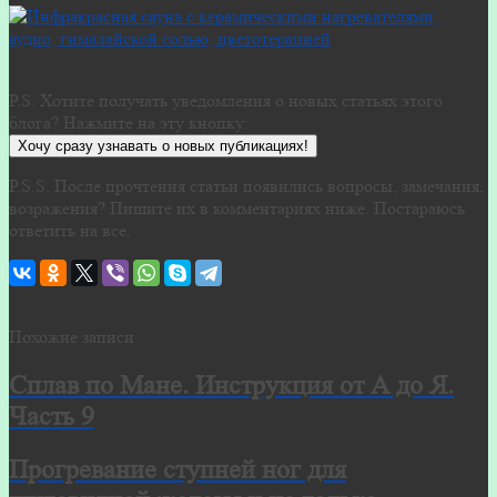
P.S. Хотите получать уведомления о новых статьях этого
блога? Нажмите на эту кнопку:
Хочу сразу узнавать о новых публикациях!
P.S.S. После прочтения статьи появились вопросы, замечания,
возражения? Пишите их в комментариях ниже. Постараюсь
ответить на все.
Похожие записи
Сплав по Мане. Инструкция от А до Я.
Часть 9
Прогревание ступней ног для