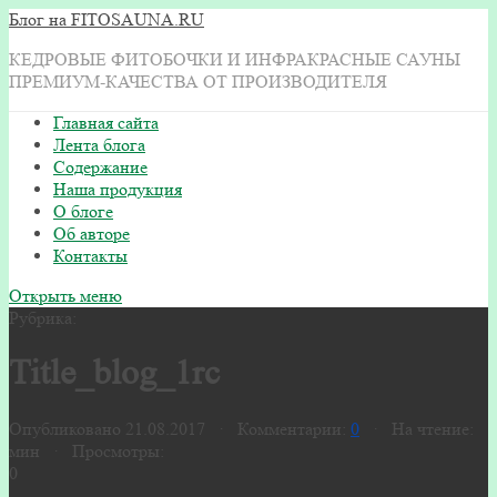
Блог на FITOSAUNA.RU
КЕДРОВЫЕ ФИТОБОЧКИ И ИНФРАКРАСНЫЕ САУНЫ
ПРЕМИУМ-КАЧЕСТВА ОТ ПРОИЗВОДИТЕЛЯ
Главная сайта
Лента блога
Содержание
Наша продукция
О блоге
Об авторе
Контакты
Открыть меню
Рубрика:
Title_blog_1rc
Опубликовано 21.08.2017 · Комментарии:
0
· На чтение:
мин · Просмотры:
0