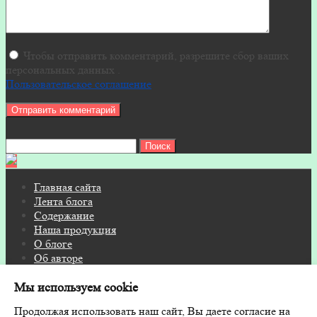
Чтобы отправить комментарий, разрешите сбор ваших
персональных данных .
Пользовательское соглашение
Найти:
Главная сайта
Лента блога
Содержание
Наша продукция
О блоге
Об авторе
Контакты
Мы используем cookie
© 2026 Блог на FITOSAUNA.RU · Дизайн и поддержка:
Продолжая использовать наш сайт, Вы даете согласие на