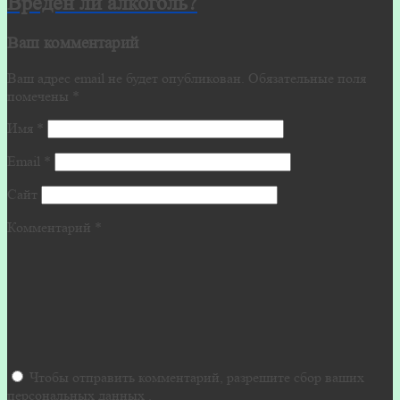
Вреден ли алкоголь?
Ваш комментарий
Ваш адрес email не будет опубликован.
Обязательные поля
помечены
*
Имя
*
Email
*
Сайт
Комментарий
*
Чтобы отправить комментарий, разрешите сбор ваших
персональных данных .