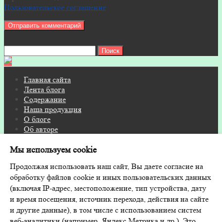
Пользовательское соглашение
Найти:
Главная сайта
Лента блога
Содержание
Наша продукция
О блоге
Об авторе
Контакты
Мы используем cookie
© 2026 Блог на FITOSAUNA.RU · Дизайн и поддержка:
Продолжая использовать наш сайт, Вы даете согласие на
GoodwinPress.ru
обработку файлов cookie и иных пользовательских данных
(включая IP-адрес, местоположение, тип устройства, дату
и время посещения, источник перехода, действия на сайте
и другие данные), в том числе с использованием систем
Главная сайта
веб-аналитики (например, Яндекс.Метрика и др.). Это