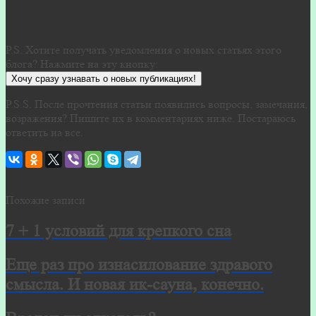
P.S. Хотите получать уведомления о новых статьях этого
блога? Нажмите на эту кнопку:
Хочу сразу узнавать о новых публикациях!
P.S.S. После прочтения статьи появились вопросы, замечания,
возражения? Пишите их в комментариях ниже. Постараюсь
ответить на все.
Похожие записи
7 + 1 условий для крепкого сна
Еще раз про изнасилование здравого
смысла. И новая ик-сауна, конечно.